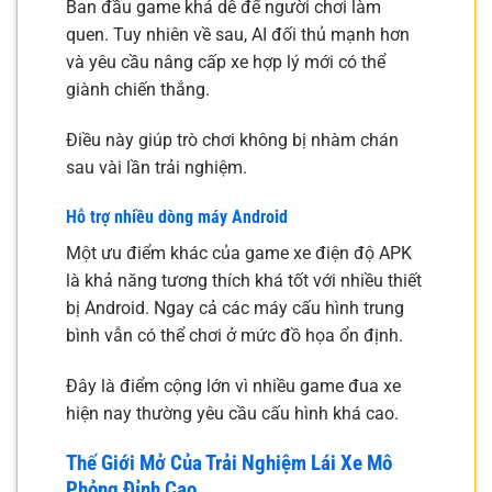
Ban đầu game khá dễ để người chơi làm
quen. Tuy nhiên về sau, AI đối thủ mạnh hơn
và yêu cầu nâng cấp xe hợp lý mới có thể
giành chiến thắng.
Điều này giúp trò chơi không bị nhàm chán
sau vài lần trải nghiệm.
Hỗ trợ nhiều dòng máy Android
Một ưu điểm khác của game xe điện độ APK
là khả năng tương thích khá tốt với nhiều thiết
bị Android. Ngay cả các máy cấu hình trung
bình vẫn có thể chơi ở mức đồ họa ổn định.
Đây là điểm cộng lớn vì nhiều game đua xe
hiện nay thường yêu cầu cấu hình khá cao.
Thế Giới Mở Của Trải Nghiệm Lái Xe Mô
Phỏng Đỉnh Cao