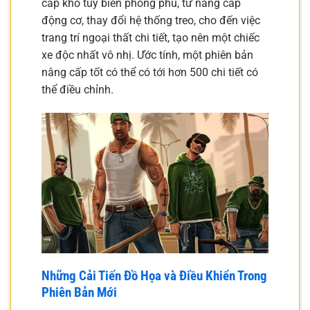
cấp kho tùy biến phong phú, từ nâng cấp
động cơ, thay đổi hệ thống treo, cho đến việc
trang trí ngoại thất chi tiết, tạo nên một chiếc
xe độc nhất vô nhị. Ước tính, một phiên bản
nâng cấp tốt có thể có tới hơn 500 chi tiết có
thể điều chỉnh.
Những Cải Tiến Đồ Họa và Điều Khiển Trong
Phiên Bản Mới