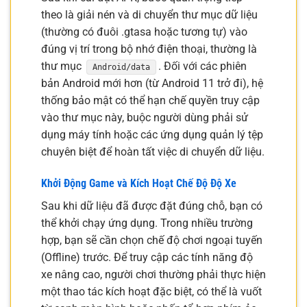
theo là giải nén và di chuyển thư mục dữ liệu
(thường có đuôi .gtasa hoặc tương tự) vào
đúng vị trí trong bộ nhớ điện thoại, thường là
thư mục
. Đối với các phiên
Android/data
bản Android mới hơn (từ Android 11 trở đi), hệ
thống bảo mật có thể hạn chế quyền truy cập
vào thư mục này, buộc người dùng phải sử
dụng máy tính hoặc các ứng dụng quản lý tệp
chuyên biệt để hoàn tất việc di chuyển dữ liệu.
Khởi Động Game và Kích Hoạt Chế Độ Độ Xe
Sau khi dữ liệu đã được đặt đúng chỗ, bạn có
thể khởi chạy ứng dụng. Trong nhiều trường
hợp, bạn sẽ cần chọn chế độ chơi ngoại tuyến
(Offline) trước. Để truy cập các tính năng độ
xe nâng cao, người chơi thường phải thực hiện
một thao tác kích hoạt đặc biệt, có thể là vuốt