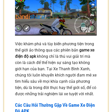
Việc khám phá và tùy biến phương tiện trong
thế giới ảo thông qua các phiên bản
game xe
điện độ apk
không chỉ là thú vui giải trí mà
còn là cách để thể hiện sự sáng tạo không
giới hạn của bạn. Tại Xe Thanh Bình Xanh,
chúng tôi luôn khuyến khích người đam mê xe
tìm hiểu sâu về mọi khía cạnh của phương
tiện, dù là trong đời thực hay thế giới số, để có
được những trải nghiệm lái xe tuyệt vời nhất.
Các Câu Hỏi Thường Gặp Về Game Xe Điện
Độ APK