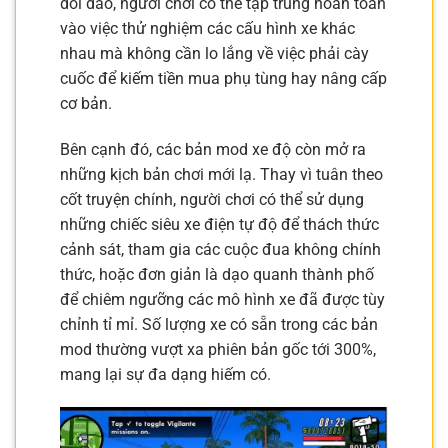
dồi dào, người chơi có thể tập trung hoàn toàn
vào việc thử nghiệm các cấu hình xe khác
nhau mà không cần lo lắng về việc phải cày
cuốc để kiếm tiền mua phụ tùng hay nâng cấp
cơ bản.
Bên cạnh đó, các bản mod xe độ còn mở ra
những kịch bản chơi mới lạ. Thay vì tuân theo
cốt truyện chính, người chơi có thể sử dụng
những chiếc siêu xe điện tự độ để thách thức
cảnh sát, tham gia các cuộc đua không chính
thức, hoặc đơn giản là dạo quanh thành phố
để chiêm ngưỡng các mô hình xe đã được tùy
chỉnh tỉ mỉ. Số lượng xe có sẵn trong các bản
mod thường vượt xa phiên bản gốc tới 300%,
mang lại sự đa dạng hiếm có.