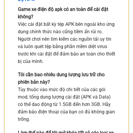
Game xe điện độ apk có an toàn để cài đặt
không?
Việc cài đặt bất kỳ tệp APK bên ngoài kho ứng
dụng chính thức nào cũng tiềm ẩn rủi ro.
Người chơi nên tìm kiếm các nguồn tải uy tín
và luôn quét tệp bằng phần mềm diệt virus
trước khi cài đặt để đảm bảo an toàn cho thiết
bị của mình.
Tôi cần bao nhiêu dung lượng lưu trữ cho
phiên bản này?
Tùy thuộc vào mức độ chi tiết của các gói
mod, tổng dung lượng cài đặt (APK và Data)
có thể dao động từ 1.5GB đến hơn 3GB. Hãy
đảm bảo điện thoại của bạn có đủ không gian
trống.
Làm thế nào để tôi mở khóa tất cả các loại xe