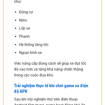
như:
Động cơ
Nitro
Lốp xe
Phanh
Hệ thống tăng tốc
Ngoại hình xe
Việc nâng cấp đúng cách sẽ giúp xe đạt tốc
độ cao hơn và tăng khả năng chiến thắng
trong các cuộc đua khó.
Trải nghiệm thực tế khi chơi game xe điện
độ APK
Sau khi trải nghiệm thử trên điện thoại