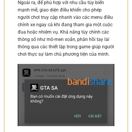
Ngoài ra, để phù hợp với nhu cầu tùy biến
mạnh mẽ, giao diện điều khiển cho phép
người chơi truy cập nhanh vào các menu điều
chỉnh xe ngay cả khi đang tham gia một cuộc
đua hoặc nhiệm vụ. Khả năng tùy chỉnh các
thông số như mô-men xoắn, phản hồi tay lái
thông qua các thiết lập trong game giúp người
chơi thực sự làm chủ phương tiện của mình.