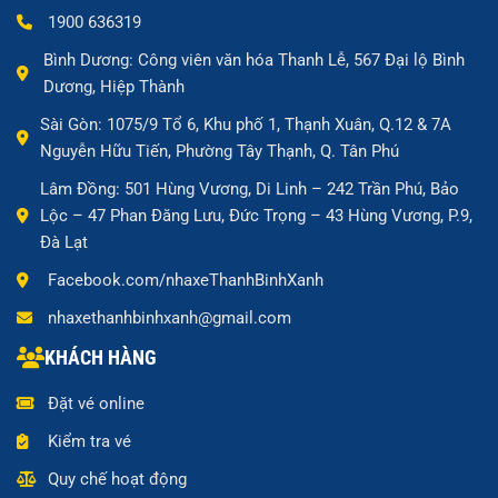
1900 636319
Bình Dương: Công viên văn hóa Thanh Lễ, 567 Đại lộ Bình
Dương, Hiệp Thành
Sài Gòn: 1075/9 Tổ 6, Khu phố 1, Thạnh Xuân, Q.12 & 7A
Nguyễn Hữu Tiến, Phường Tây Thạnh, Q. Tân Phú
Lâm Đồng: 501 Hùng Vương, Di Linh – 242 Trần Phú, Bảo
Lộc – 47 Phan Đăng Lưu, Đức Trọng – 43 Hùng Vương, P.9,
Đà Lạt
Facebook.com/nhaxeThanhBinhXanh
nhaxethanhbinhxanh@gmail.com
KHÁCH HÀNG
Đặt vé online
Kiểm tra vé
Quy chế hoạt động