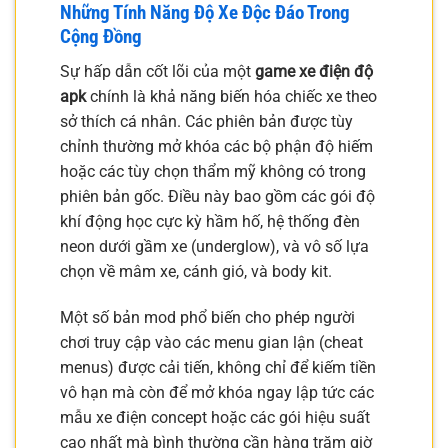
Những Tính Năng Độ Xe Độc Đáo Trong
Cộng Đồng
Sự hấp dẫn cốt lõi của một
game xe điện độ
apk
chính là khả năng biến hóa chiếc xe theo
sở thích cá nhân. Các phiên bản được tùy
chỉnh thường mở khóa các bộ phận độ hiếm
hoặc các tùy chọn thẩm mỹ không có trong
phiên bản gốc. Điều này bao gồm các gói độ
khí động học cực kỳ hầm hố, hệ thống đèn
neon dưới gầm xe (underglow), và vô số lựa
chọn về mâm xe, cánh gió, và body kit.
Một số bản mod phổ biến cho phép người
chơi truy cập vào các menu gian lận (cheat
menus) được cải tiến, không chỉ để kiếm tiền
vô hạn mà còn để mở khóa ngay lập tức các
mẫu xe điện concept hoặc các gói hiệu suất
cao nhất mà bình thường cần hàng trăm giờ