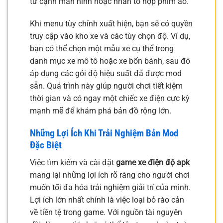
từ cạnh màn hình hoặc nhấn tổ hợp phím ảo.
Khi menu tùy chỉnh xuất hiện, bạn sẽ có quyền
truy cập vào kho xe và các tùy chọn độ. Ví dụ,
bạn có thể chọn một mẫu xe cụ thể trong
danh mục xe mô tô hoặc xe bốn bánh, sau đó
áp dụng các gói độ hiệu suất đã được mod
sẵn. Quá trình này giúp người chơi tiết kiệm
thời gian và có ngay một chiếc xe điện cực kỳ
mạnh mẽ để khám phá bản đồ rộng lớn.
Những Lợi Ích Khi Trải Nghiệm Bản Mod
Đặc Biệt
Việc tìm kiếm và cài đặt
game xe điện độ apk
mang lại những lợi ích rõ ràng cho người chơi
muốn tối đa hóa trải nghiệm giải trí của mình.
Lợi ích lớn nhất chính là việc loại bỏ rào cản
về tiền tệ trong game. Với nguồn tài nguyên