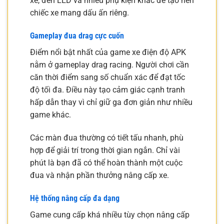
xe, đèn LED và nhiều phụ kiện khác để tạo nên
chiếc xe mang dấu ấn riêng.
Gameplay đua drag cực cuốn
Điểm nổi bật nhất của game xe điện độ APK
nằm ở gameplay drag racing. Người chơi cần
căn thời điểm sang số chuẩn xác để đạt tốc
độ tối đa. Điều này tạo cảm giác cạnh tranh
hấp dẫn thay vì chỉ giữ ga đơn giản như nhiều
game khác.
Các màn đua thường có tiết tấu nhanh, phù
hợp để giải trí trong thời gian ngắn. Chỉ vài
phút là bạn đã có thể hoàn thành một cuộc
đua và nhận phần thưởng nâng cấp xe.
Hệ thống nâng cấp đa dạng
Game cung cấp khá nhiều tùy chọn nâng cấp