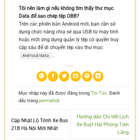
Tôi nên làm gì nếu không tìm thấy thư mục
Data để sao chép tệp OBB?
Trên các phiên bản Android mới, bạn cần sử
dụng chức năng chia sẻ qua USB từ máy tính
hoặc một ứng dụng quản lý tệp có quyền truy
cập sâu để di chuyển tệp vào thư mục
.
Android/data
Mục nhập này đã được đăng trong
Tin Tức
. Đánh
dấu trang
permalink
.
Hướng dẫn Chi tiết Lịch
Cập Nhật Lộ Trình Xe Bus
Xe Buýt Hải Phòng Tiên
21B Hà Nội Mới Nhất
Lãng