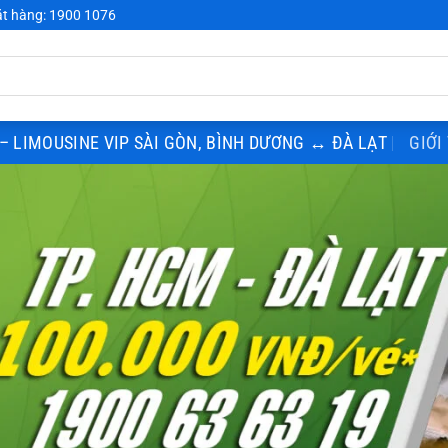
t hàng: 1900 1076
– LIMOUSINE VIP SÀI GÒN, BÌNH DƯƠNG ↔ ĐÀ LẠT
GIỚI