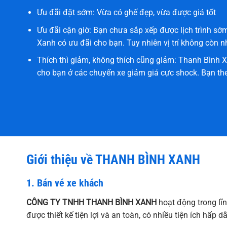
CHƯƠNG TRÌNH KHUYẾN
Thanh Bình Xanh ưu đãi giảm giá sâu cho khác
Ưu đãi đặt sớm: Vừa có ghế đẹp, vừa được giá tốt
Ưu đãi cận giờ: Bạn chưa sắp xếp được lịch trình s
Xanh có ưu đãi cho bạn. Tuy nhiên vị trí không còn n
Thích thì giảm, không thích cũng giảm: Thanh Bình 
cho bạn ở các chuyến xe giảm giá cực shock. Bạn theo
Giới thiệu về THANH BÌNH XANH