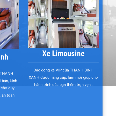
Xe Limousine
ình
Các dòng xe VIP của THANH BÌNH
xế THANH
XANH được nâng cấp, làm mới giúp cho
 bản, kinh
hành trình của bạn thêm trọn vẹn .
 cho quý