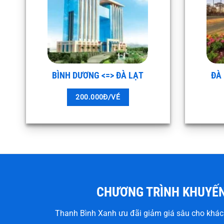
BÌNH DƯƠNG <=> ĐÀ LẠT
ĐÀ
200.000Đ/VÉ