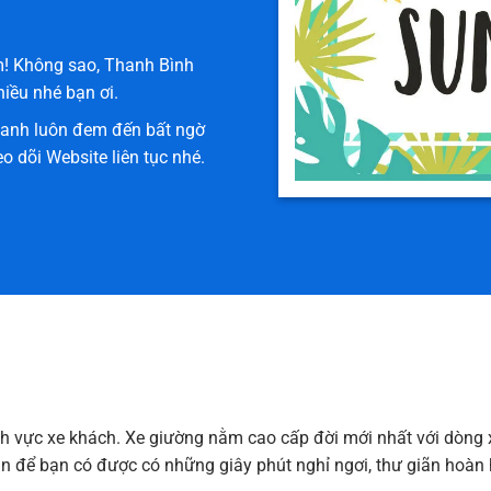
 MÃI
h hàng yêu thương.
ớm! Không sao, Thanh Bình
hiều nhé bạn ơi.
Xanh luôn đem đến bất ngờ
 dõi Website liên tục nhé.