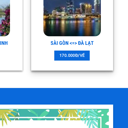
MINH
SÀI GÒN <=> ĐÀ LẠT
170.000Đ/VÉ