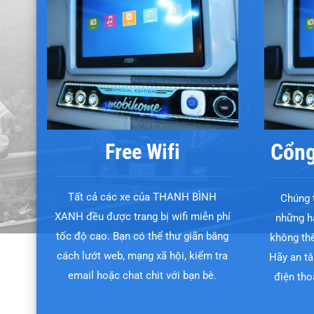
Cổng
Free Wifi
Tất cả các xe của THANH BÌNH
Chúng t
XANH đều được trang bị wifi miễn phí
những h
tốc độ cao. Bạn có thể thư giãn bằng
không thể