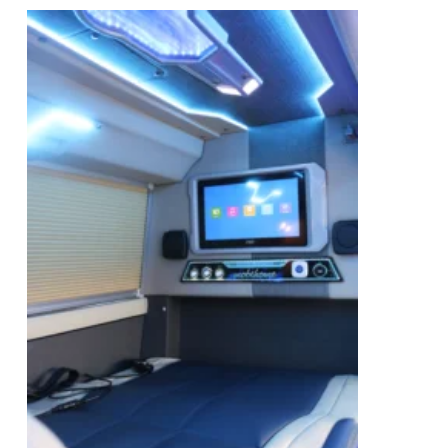
nh vực xe khách. Xe giường nằm cao cấp đời mới nhất với dòng
 dẫn để bạn có được có những giây phút nghỉ ngơi, thư giãn hoàn