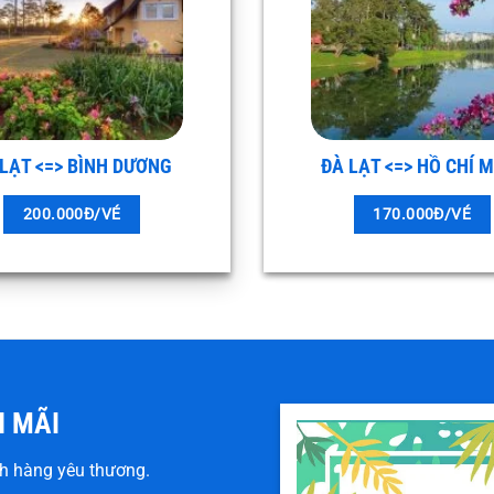
 LẠT <=> BÌNH DƯƠNG
ĐÀ LẠT <=> HỒ CHÍ 
200.000Đ/VÉ
170.000Đ/VÉ