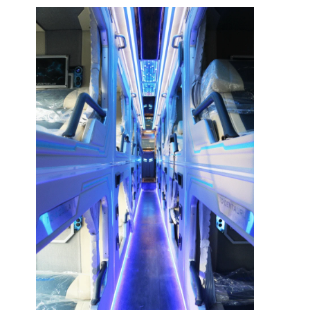
1. Bán vé xe khách
CÔNG TY TNHH THANH BÌNH XANH
hoạt động trong lĩ
được thiết kế tiện lợi và an toàn, có nhiều tiện ích hấp