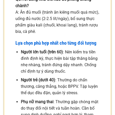
chành?
A: Ăn đủ muối (tránh ăn kiêng muối quá mức),
uống đủ nước (2-2.5 lít/ngày), bổ sung thực
phẩm giàu kali (chuối, khoai lang), tránh rượu
bia, cà phê.
Lựa chọn phù hợp nhất cho từng đối tượng
Người lớn tuổi (trên 60)
: Nên kiểm tra tiền
đình định kỳ, thực hiện bài tập thăng bằng
nhẹ nhàng, tránh đứng dậy nhanh. Chống
chỉ định tự ý dùng thuốc.
Người trẻ (dưới 40)
: Thường do chấn
thương, căng thẳng, hoặc BPPV. Tập luyện
thể dục đều đặn, quản lý stress.
Phụ nữ mang thai
: Thường gặp chóng mặt
do thay đổi nội tiết và tuần hoàn. Cần bổ
sung dinh dưỡng, nghỉ ngơi hợp lý, tham