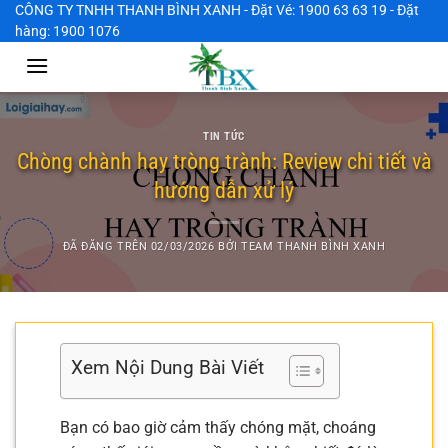
Chuyển
CÔNG TY TNHH THANH BÌNH XANH - Đặt Vé: 1900 63 63 19 - Đặt
hàng: 1900 1076
đến
nội
dung
TIN TỨC
Chòng chành hay tròng trành: Review chi tiết và
hướng dẫn xử lý
ĐÃ ĐĂNG TRÊN
02/03/2026
BỞI
TEAM THANH BÌNH XANH
Xem Nội Dung Bài Viết
Bạn có bao giờ cảm thấy chóng mặt, choáng