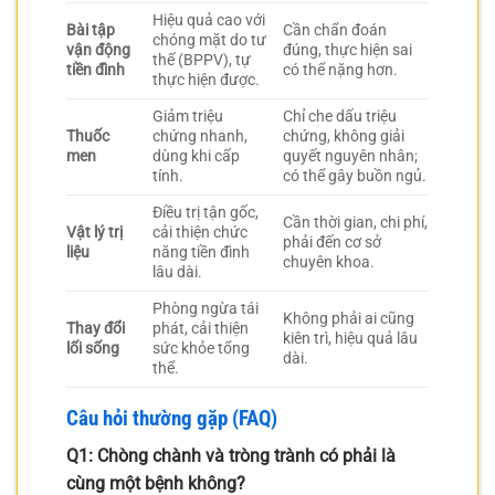
Hiệu quả cao với
Bài tập
Cần chẩn đoán
chóng mặt do tư
vận động
đúng, thực hiện sai
thế (BPPV), tự
tiền đình
có thể nặng hơn.
thực hiện được.
Giảm triệu
Chỉ che dấu triệu
Thuốc
chứng nhanh,
chứng, không giải
men
dùng khi cấp
quyết nguyên nhân;
tính.
có thể gây buồn ngủ.
Điều trị tận gốc,
Cần thời gian, chi phí,
Vật lý trị
cải thiện chức
phải đến cơ sở
liệu
năng tiền đình
chuyên khoa.
lâu dài.
Phòng ngừa tái
Không phải ai cũng
Thay đổi
phát, cải thiện
kiên trì, hiệu quả lâu
lối sống
sức khỏe tổng
dài.
thể.
Câu hỏi thường gặp (FAQ)
Q1: Chòng chành và tròng trành có phải là
cùng một bệnh không?