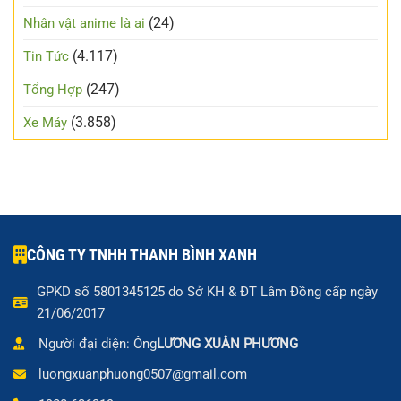
(24)
Nhân vật anime là ai
(4.117)
Tin Tức
(247)
Tổng Hợp
(3.858)
Xe Máy
CÔNG TY TNHH THANH BÌNH XANH
GPKD số 5801345125 do Sở KH & ĐT Lâm Đồng cấp ngày
21/06/2017
Người đại diện: Ông
LƯƠNG XUÂN PHƯƠNG
luongxuanphuong0507@gmail.com