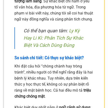
tượng lâm sàng
. Sự khác biệt chỉ nằm ở yếu
tố văn hóa, địa phương hóa từ ngữ. Trong
phạm vi bài viết này, chúng tôi sẽ coi hai thuật
ngữ này đồng nghĩa và cùng phân tích chung.
Có thể bạn quan tâm:
Ly Kỳ
Hay Li Kì: Phân Tích Sự Khác
Biệt Và Cách Dùng Đúng
So sánh chi tiết: Có thực sự khác biệt?
Khi đặt câu hỏi “chòng chành hay tròng
trành”, nhiều người có thể nghĩ rằng đây là hai
bệnh lý khác nhau. Tuy nhiên, dựa trên kiến
thức y học thực tế, không có sự phân biệt rõ
ràng về mặt bệnh học. Cả hai đều mô tả
triệu
chứng chóng mặt
.
Khác biệt duy nhất nằm ở
ngữ cảnh sử dụng
: