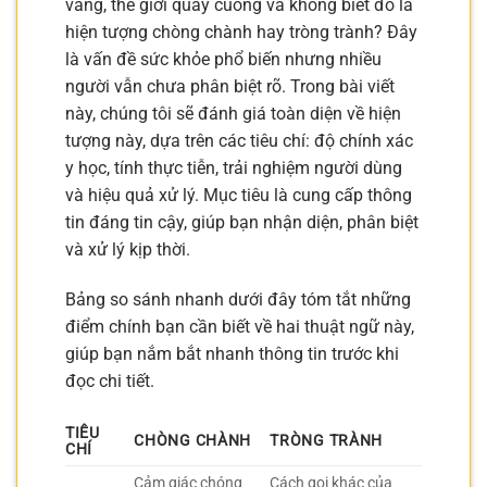
váng, thế giới quay cuồng và không biết đó là
hiện tượng chòng chành hay tròng trành? Đây
là vấn đề sức khỏe phổ biến nhưng nhiều
người vẫn chưa phân biệt rõ. Trong bài viết
này, chúng tôi sẽ đánh giá toàn diện về hiện
tượng này, dựa trên các tiêu chí: độ chính xác
y học, tính thực tiễn, trải nghiệm người dùng
và hiệu quả xử lý. Mục tiêu là cung cấp thông
tin đáng tin cậy, giúp bạn nhận diện, phân biệt
và xử lý kịp thời.
Bảng so sánh nhanh dưới đây tóm tắt những
điểm chính bạn cần biết về hai thuật ngữ này,
giúp bạn nắm bắt nhanh thông tin trước khi
đọc chi tiết.
TIÊU
CHÒNG CHÀNH
TRÒNG TRÀNH
CHÍ
Cảm giác chóng
Cách gọi khác của