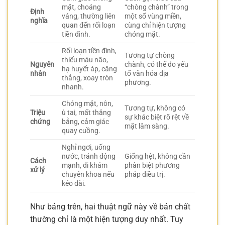
mặt, choáng
“chòng chành” trong
Định
váng, thường liên
một số vùng miền,
nghĩa
quan đến rối loạn
cùng chỉ hiện tượng
tiền đình.
chóng mặt.
Rối loạn tiền đình,
Tương tự chòng
thiếu máu não,
Nguyên
chành, có thể do yếu
hạ huyết áp, căng
nhân
tố văn hóa địa
thẳng, xoay tròn
phương.
nhanh.
Chóng mặt, nôn,
Tương tự, không có
Triệu
ù tai, mất thăng
sự khác biệt rõ rệt về
chứng
bằng, cảm giác
mặt lâm sàng.
quay cuồng.
Nghỉ ngơi, uống
nước, tránh động
Giống hệt, không cần
Cách
mạnh, đi khám
phân biệt phương
xử lý
chuyên khoa nếu
pháp điều trị.
kéo dài.
Như bảng trên, hai thuật ngữ này về bản chất
thường chỉ là một hiện tượng duy nhất. Tuy