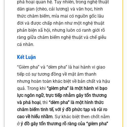
phá hoại quan hệ. Tuy nhiên, trong nghệ thuật
dân gian (chèo, cải lương) và văn học, hình
thức châm biếm, mỉa mai có nguồn gốc lâu
đời và được chấp nhận như một nghệ thuật
phản biện xã hội, nhưng luôn có ranh giới rõ
ràng giữa châm biếm nghệ thuật và chế giễu
cá nhân.
Kết Luận
“Gièm pha” và “dèm pha” là hai hành vi giao
tiếp có sự tương đồng về mặt âm thanh
nhưng hoàn toàn khác biệt về bản chất và hậu
quả. Trong khi
“gièm pha” là một hành vi bạo
lực ngôn ngữ, trực tiếp nhằm gây tổn thương
và phá hoại
, thì
“dèm pha” là một hình thức
châm biếm tinh tế, với ý đồ phức tạp và rủi ro
cao về hiểu nhầm
. Sự khác biệt then chốt nằm
ở
ý đồ gây tổn thương rõ ràng của “gièm pha”