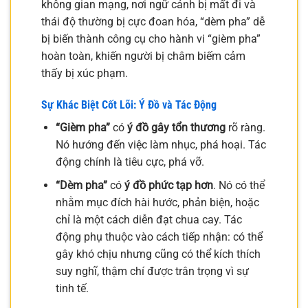
không gian mạng, nơi ngữ cảnh bị mất đi và
thái độ thường bị cực đoan hóa, “dèm pha” dễ
bị biến thành công cụ cho hành vi “gièm pha”
hoàn toàn, khiến người bị châm biếm cảm
thấy bị xúc phạm.
Sự Khác Biệt Cốt Lõi: Ý Đồ và Tác Động
“Gièm pha”
có
ý đồ gây tổn thương
rõ ràng.
Nó hướng đến việc làm nhục, phá hoại. Tác
động chính là tiêu cực, phá vỡ.
“Dèm pha”
có
ý đồ phức tạp hơn
. Nó có thể
nhằm mục đích hài hước, phản biện, hoặc
chỉ là một cách diễn đạt chua cay. Tác
động phụ thuộc vào cách tiếp nhận: có thể
gây khó chịu nhưng cũng có thể kích thích
suy nghĩ, thậm chí được trân trọng vì sự
tinh tế.