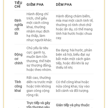
TIÊU
GIÈM PHA
DÈM PHA
CHÍ
Hành động chỉ
Hành động châm biếm,
trích, chế giễu
Định
mỉa mai một cách tinh tế,
một cách công
nghĩa
thường có tính chơi chữ
khai, thường
cốt
hoặc ẩn dụ, có thể mang
nhằm mục đích
lõi
tính hài hước hoặc chua
hạ thấp, làm
cay.
nhục người khác.
Chủ yếu là tiêu
Đa dạng: hài hước, phản
cực: ganh tỵ,
Động
biện xã hội, biểu đạt sự
muốn làm tổn
cơ
bất mãn một cách gián
thương, thể hiện
chính
tiếp, hoặc đôi khi là sự
sự thượng đẳng,
thiếu tế nhị.
hoặc theo nhóm.
Rất cao, thường
Tính
diễn ra trước mặt
Có thể công khai hoặc
công
hoặc trên không
nửa công khai, tùy vào
khai
gian công cộng
bối cảnh và đối tượng.
rộng rãi.
Trực tiếp và gây
Gián tiếp và phụ thuộc
tổn thương sâu