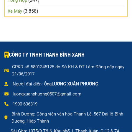
(247)
Tổng Hợp
(3.858)
Xe Máy
CÔNG TY TNHH THANH BÌNH XANH
GPKD số 5801345125 do Sở KH & ĐT Lâm Đồng cấp ngày
21/06/2017
Người đại diện: Ông
LƯƠNG XUÂN PHƯƠNG
luongxuanphuong0507@gmail.com
1900 636319
Bình Dương: Công viên văn hóa Thanh Lễ, 567 Đại lộ Bình
Dương, Hiệp Thành
Sài Gòn: 1075/9 Tổ 6, Khu phố 1, Thạnh Xuân, Q.12 & 7A