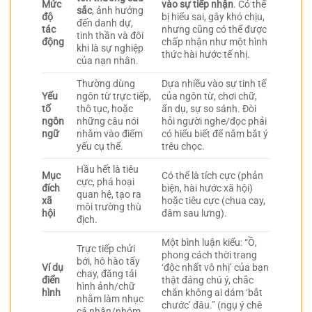
Mức
vào sự tiếp nhận
. Có thể
sắc
, ảnh hưởng
độ
bị hiểu sai, gây khó chịu,
đến danh dự,
tác
nhưng cũng có thể được
tinh thần và đôi
động
chấp nhận như một hình
khi là sự nghiệp
thức hài hước tế nhị.
của nạn nhân.
Thường dùng
Dựa nhiều vào sự tinh tế
Yếu
ngôn từ trực tiếp,
của ngôn từ, chơi chữ,
tố
thô tục, hoặc
ẩn dụ, sự so sánh. Đòi
ngôn
những câu nói
hỏi người nghe/đọc phải
ngữ
nhắm vào điểm
có hiểu biết để nắm bắt ý
yếu cụ thể.
trêu chọc.
Hầu hết là tiêu
Mục
Có thể là tích cực (phản
cực, phá hoại
đích
biện, hài hước xã hội)
quan hệ, tạo ra
xã
hoặc tiêu cực (chua cay,
môi trường thù
hội
đâm sau lưng).
địch.
Một bình luận kiểu: “Ồ,
Trực tiếp chửi
phong cách thời trang
bới, hô hào tẩy
Ví dụ
‘độc nhất vô nhị’ của bạn
chay, đăng tải
điển
thật đáng chú ý, chắc
hình ảnh/chữ
hình
chắn không ai dám ‘bắt
nhằm làm nhục
chước’ đâu.” (ngụ ý chê
cá nhân/nhóm.