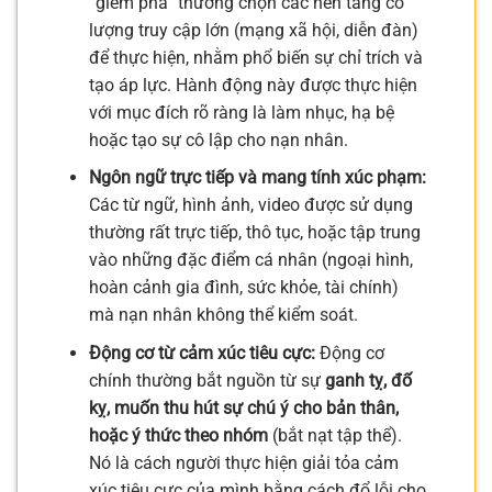
“gièm pha” thường chọn các nền tảng có
lượng truy cập lớn (mạng xã hội, diễn đàn)
để thực hiện, nhằm phổ biến sự chỉ trích và
tạo áp lực. Hành động này được thực hiện
với mục đích rõ ràng là làm nhục, hạ bệ
hoặc tạo sự cô lập cho nạn nhân.
Ngôn ngữ trực tiếp và mang tính xúc phạm:
Các từ ngữ, hình ảnh, video được sử dụng
thường rất trực tiếp, thô tục, hoặc tập trung
vào những đặc điểm cá nhân (ngoại hình,
hoàn cảnh gia đình, sức khỏe, tài chính)
mà nạn nhân không thể kiểm soát.
Động cơ từ cảm xúc tiêu cực:
Động cơ
chính thường bắt nguồn từ sự
ganh tỵ, đố
kỵ, muốn thu hút sự chú ý cho bản thân,
hoặc ý thức theo nhóm
(bắt nạt tập thể).
Nó là cách người thực hiện giải tỏa cảm
xúc tiêu cực của mình bằng cách đổ lỗi cho