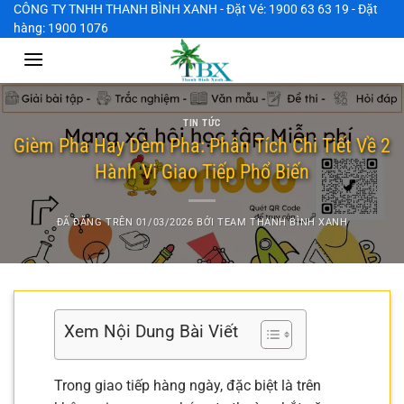
Chuyển
CÔNG TY TNHH THANH BÌNH XANH - Đặt Vé: 1900 63 63 19 - Đặt
hàng: 1900 1076
đến
nội
dung
TIN TỨC
Gièm Pha Hay Dèm Pha: Phân Tích Chi Tiết Về 2
Hành Vi Giao Tiếp Phổ Biến
ĐÃ ĐĂNG TRÊN
01/03/2026
BỞI
TEAM THANH BÌNH XANH
Xem Nội Dung Bài Viết
Trong giao tiếp hàng ngày, đặc biệt là trên