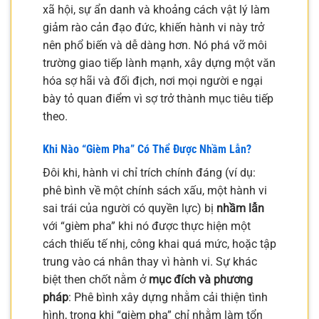
xã hội, sự ẩn danh và khoảng cách vật lý làm
giảm rào cản đạo đức, khiến hành vi này trở
nên phổ biến và dễ dàng hơn. Nó phá vỡ môi
trường giao tiếp lành mạnh, xây dựng một văn
hóa sợ hãi và đối địch, nơi mọi người e ngại
bày tỏ quan điểm vì sợ trở thành mục tiêu tiếp
theo.
Khi Nào “Gièm Pha” Có Thể Được Nhầm Lẫn?
Đôi khi, hành vi chỉ trích chính đáng (ví dụ:
phê bình về một chính sách xấu, một hành vi
sai trái của người có quyền lực) bị
nhầm lẫn
với “gièm pha” khi nó được thực hiện một
cách thiếu tế nhị, công khai quá mức, hoặc tập
trung vào cá nhân thay vì hành vi. Sự khác
biệt then chốt nằm ở
mục đích và phương
pháp
: Phê bình xây dựng nhằm cải thiện tình
hình, trong khi “gièm pha” chỉ nhằm làm tổn