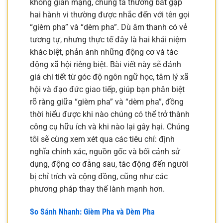
không gian mạng, chúng ta thường bắt gặp
hai hành vi thường được nhắc đến với tên gọi
“gièm pha” và “dèm pha”. Dù âm thanh có vẻ
tương tự, nhưng thực tế đây là hai khái niệm
khác biệt, phản ánh những động cơ và tác
động xã hội riêng biệt. Bài viết này sẽ đánh
giá chi tiết từ góc độ ngôn ngữ học, tâm lý xã
hội và đạo đức giao tiếp, giúp bạn phân biệt
rõ ràng giữa “gièm pha” và “dèm pha”, đồng
thời hiểu được khi nào chúng có thể trở thành
công cụ hữu ích và khi nào lại gây hại. Chúng
tôi sẽ cùng xem xét qua các tiêu chí: định
nghĩa chính xác, nguồn gốc và bối cảnh sử
dụng, động cơ đằng sau, tác động đến người
bị chỉ trích và cộng đồng, cũng như các
phương pháp thay thế lành mạnh hơn.
So Sánh Nhanh: Gièm Pha và Dèm Pha