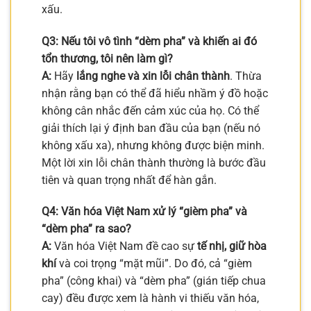
xấu.
Q3: Nếu tôi vô tình “dèm pha” và khiến ai đó
tổn thương, tôi nên làm gì?
A:
Hãy
lắng nghe và xin lỗi chân thành
. Thừa
nhận rằng bạn có thể đã hiểu nhầm ý đồ hoặc
không cân nhắc đến cảm xúc của họ. Có thể
giải thích lại ý định ban đầu của bạn (nếu nó
không xấu xa), nhưng không được biện minh.
Một lời xin lỗi chân thành thường là bước đầu
tiên và quan trọng nhất để hàn gắn.
Q4: Văn hóa Việt Nam xử lý “gièm pha” và
“dèm pha” ra sao?
A:
Văn hóa Việt Nam đề cao sự
tế nhị, giữ hòa
khí
và coi trọng “mặt mũi”. Do đó, cả “gièm
pha” (công khai) và “dèm pha” (gián tiếp chua
cay) đều được xem là hành vi thiếu văn hóa,