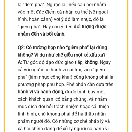
là “dèm pha”. Ngược lại, nếu câu nói nhắm
vào một đặc điểm cá nhân cụ thể (về ngoại
hình, hoàn cảnh) với ý đồ làm nhục, đó là
“gièm pha”. Hãy chú ý đến
đối tượng được
nhắm đến và bối cảnh
.
Q2: Có trường hợp nào “gièm pha” lại đúng
không? Ví dụ như chế giễu một kẻ xấu xa?
A:
Từ góc độ đạo đức giao tiếp,
không
. Ngay
cả với người có hành vi sai trái, việc “gièm
pha” (làm nhục công khai) cũng không phải là
phương pháp phù hợp. Phê phán cần dựa trên
hành vi và hành động
, được trình bày một
cách khách quan, có bằng chứng, và nhằm
mục đích đòi hỏi trách nhiệm hoặc cải thiện
tình hình, chứ không phải để hạ thấp nhân
phẩm người đó. Có những cơ chế pháp lý và
xã hội chính đáng để xử lý người có hành vi