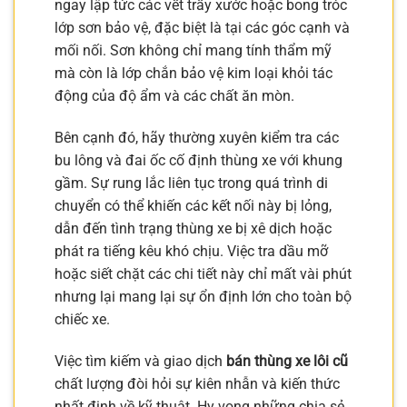
ngay lập tức các vết trầy xước hoặc bong tróc
lớp sơn bảo vệ, đặc biệt là tại các góc cạnh và
mối nối. Sơn không chỉ mang tính thẩm mỹ
mà còn là lớp chắn bảo vệ kim loại khỏi tác
động của độ ẩm và các chất ăn mòn.
Bên cạnh đó, hãy thường xuyên kiểm tra các
bu lông và đai ốc cố định thùng xe với khung
gầm. Sự rung lắc liên tục trong quá trình di
chuyển có thể khiến các kết nối này bị lỏng,
dẫn đến tình trạng thùng xe bị xê dịch hoặc
phát ra tiếng kêu khó chịu. Việc tra dầu mỡ
hoặc siết chặt các chi tiết này chỉ mất vài phút
nhưng lại mang lại sự ổn định lớn cho toàn bộ
chiếc xe.
Việc tìm kiếm và giao dịch
bán thùng xe lôi cũ
chất lượng đòi hỏi sự kiên nhẫn và kiến thức
nhất định về kỹ thuật. Hy vọng những chia sẻ