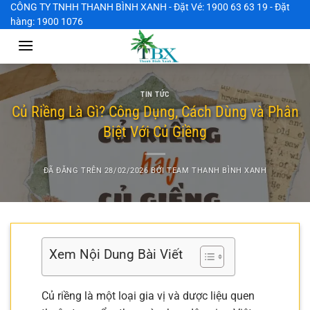
Chuyển
CÔNG TY TNHH THANH BÌNH XANH - Đặt Vé: 1900 63 63 19 - Đặt
hàng: 1900 1076
đến
nội
dung
TIN TỨC
Củ Riềng Là Gì? Công Dụng, Cách Dùng và Phân
Biệt Với Củ Giềng
ĐÃ ĐĂNG TRÊN
28/02/2026
BỞI
TEAM THANH BÌNH XANH
Xem Nội Dung Bài Viết
Củ riềng là một loại gia vị và dược liệu quen