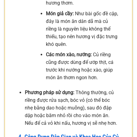
hương thơm.
Món giả cầy:
Như bài gốc đề cập,
đây là món ăn dân dã mà củ
riềng là nguyên liệu không thể
thiếu, tạo nên hương vị đặc trưng
khó quên.
Các món xào, nướng:
Củ riềng
cũng được dùng để ướp thịt, cá
trước khi nướng hoặc xào, giúp
món ăn thơm ngon hơn.
Phương pháp sử dụng:
Thông thường, củ
riềng được rửa sạch, bóc vỏ (có thể bóc
nhẹ bằng dao hoặc muỗng), sau đó đập
dập hoặc băm nhỏ rồi cho vào món ăn.
Nếu để cả vỏ khi nấu, hương vị sẽ nhẹ hơn.
4. Công Dụng Dân Gian và Khoa Học Của Củ