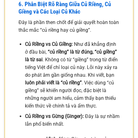
6. Phân Biệt Rõ Ràng Giữa Củ Riềng, Củ
Giềng và Các Loại Củ Khác
Đây là phần then chốt để giải quyết hoàn toàn
thắc mắc “củ riềng hay củ giềng”.
Củ Riềng vs Củ Giềng:
Như đã khẳng định
ở đầu bài,
“củ riềng” là từ đúng, “củ giềng”
là từ sai
. Không có từ “giềng” trong từ điển
tiếng Việt để chỉ loại củ này. Lỗi này xảy ra
do phát âm gần giống nhau. Khi viết, bạn
luôn phải viết là “củ riềng”
. Việc dùng “củ
giềng” sẽ khiến người đọc, đặc biệt là
những người am hiểu, cảm thấy bạn thiếu
kiến thức về chính tả và ẩm thực.
Củ Riềng vs Gừng (Ginger):
Đây là sự nhầm
lẫn phổ biến nhất.