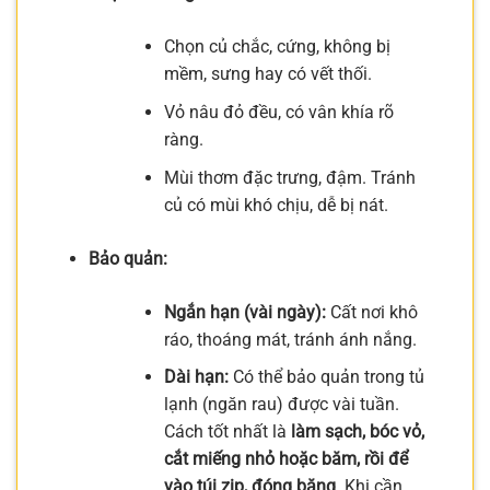
Chọn củ chắc, cứng, không bị
mềm, sưng hay có vết thối.
Vỏ nâu đỏ đều, có vân khía rõ
ràng.
Mùi thơm đặc trưng, đậm. Tránh
củ có mùi khó chịu, dễ bị nát.
Bảo quản:
Ngắn hạn (vài ngày):
Cất nơi khô
ráo, thoáng mát, tránh ánh nắng.
Dài hạn:
Có thể bảo quản trong tủ
lạnh (ngăn rau) được vài tuần.
Cách tốt nhất là
làm sạch, bóc vỏ,
cắt miếng nhỏ hoặc băm, rồi để
vào túi zip, đóng băng
. Khi cần,