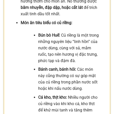
hương thơm cho món ăn. Nó thường được
băm nhuyễn, đập dập, hoặc cắt lát
để trích
xuất tinh dầu tốt nhất.
Món ăn tiêu biểu có củ riềng:
Bún bò Huế:
Củ riềng là một trong
những nguyên liệu “linh hồn” của
nước dùng, cùng với sả, mắm
ruốc, tạo nên hương vị đặc trưng,
phức tạp và đậm đà.
Bánh canh, bánh hỏi:
Các món
này cũng thường có sự góp mặt
của củ riềng trong phần nước sốt
hoặc khi nấu nước dùng.
Cá kho, thịt kho:
Nhiều người cho
củ riềng vào khi kho cá, kho thịt
để khử mùi tanh và tăng thêm