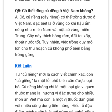
Q5: Có thể trồng củ riềng ở Việt Nam không?
A: Có, củ riềng (cây riềng) có thể trồng được ở
Việt Nam, đặc biệt là ở vùng có khí hậu ẩm,
nóng như miền Nam và một số vùng miền
Trung. Cây này thích bóng râm, đất tơi xốp,
thoát nước tốt. Tuy nhiên, việc trồng quy mô
lớn cho thu hoạch củ không phổ biến bằng
trồng gừng.
Kết Luận
Từ “củ riềng” mới là cách viết chính xác, còn
“củ giềng” là một lỗi phổ biến cần được loại
bỏ. Củ riềng không chỉ là một loại gia vị quen
thuộc mang lại hương vị đặc trưng cho nhiều
món ăn Việt mà còn là một vị thuốc dân gian
với nhiều công dụng tiềm năng. Hiểu rõ đặc
điểm, cách phân biệt với gừng và nghệ, cũng