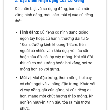
2. Đặc Điểm Nhận Dạng Của Củ Riềng
Để phân biệt và sử dụng đúng, bạn cần nắm
vững hình dáng, màu sắc, mùi vị của củ riềng
thật.
Hình dáng:
Củ riềng có hình dáng giống
ngón tay hoặc củ hành, thường dài từ 5-
10cm, đường kính khoảng 1-2cm. Bên
ngoài có nhiều vân khía dọc, vỏ nâu sẫm
hoặc nâu đỏ, có lớp vảy mỏng. Khi cắt đôi,
thịt củ có màu trắng hoặc hơi vàng, sợi xơ
mỏng hơn so với gừng.
Mùi vị:
Mùi đặc trưng, thơm nồng, hơi cay,
có chút ngọt và vị hăng đặc trưng. Khác với
vị cay nồng, gắt của gừng, vị của riềng dịu
hơn, mang một chút hương thảo mộng. Khi
nghiền nhuyễn, tinh dầu tỏa ra mùi thơm
phức.