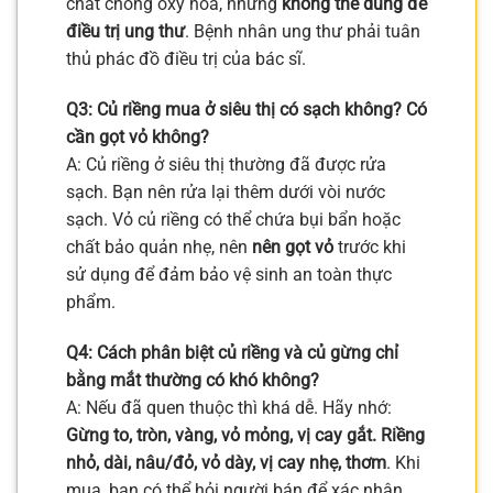
chất chống oxy hóa, nhưng
không thể dùng để
điều trị ung thư
. Bệnh nhân ung thư phải tuân
thủ phác đồ điều trị của bác sĩ.
Q3: Củ riềng mua ở siêu thị có sạch không? Có
cần gọt vỏ không?
A: Củ riềng ở siêu thị thường đã được rửa
sạch. Bạn nên rửa lại thêm dưới vòi nước
sạch. Vỏ củ riềng có thể chứa bụi bẩn hoặc
chất bảo quản nhẹ, nên
nên gọt vỏ
trước khi
sử dụng để đảm bảo vệ sinh an toàn thực
phẩm.
Q4: Cách phân biệt củ riềng và củ gừng chỉ
bằng mắt thường có khó không?
A: Nếu đã quen thuộc thì khá dễ. Hãy nhớ:
Gừng to, tròn, vàng, vỏ mỏng, vị cay gắt. Riềng
nhỏ, dài, nâu/đỏ, vỏ dày, vị cay nhẹ, thơm
. Khi
mua, bạn có thể hỏi người bán để xác nhận.