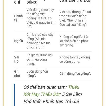
CỦ GIỀNG (TỪ SAI)
CHÍ
ĐÚNG)
Viết đúng theo quy
Viết sai, không tồn tại
tắc tiếng Việt.
Chính
trong từ điển tiếng
“Riềng” là từ Hán-
tả
Việt. “Giềng” là âm
Việt, giữ nguyên âm
đọc sai của “riềng”.
“iê”.
Chỉ loại củ của cây
Không có nghĩa. Là
riềng (Alpinia
Nghĩa
lỗi phổ biến do phát
galanga/ Alpinia
âm giống.
officinarum).
Là gia vị, dược liệu
Vai
Không tồn tại, không
có nhiều công
trò
có công dụng.
dụng.
Ghi
Luôn dùng “củ
Cấm dùng “củ giềng”.
nhớ
riềng”.
Có thể bạn quan tâm:
Thiếu
Xót Hay Thiếu Sót
: 5 Sai Lầm
Phổ Biến Khiến Bạn Trả Giá