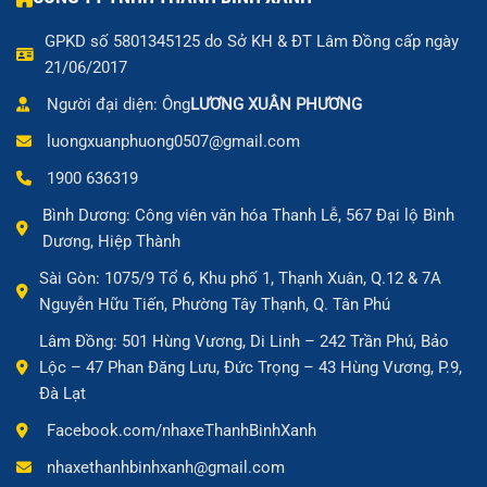
GPKD số 5801345125 do Sở KH & ĐT Lâm Đồng cấp ngày
21/06/2017
Người đại diện: Ông
LƯƠNG XUÂN PHƯƠNG
luongxuanphuong0507@gmail.com
1900 636319
Bình Dương: Công viên văn hóa Thanh Lễ, 567 Đại lộ Bình
Dương, Hiệp Thành
Sài Gòn: 1075/9 Tổ 6, Khu phố 1, Thạnh Xuân, Q.12 & 7A
Nguyễn Hữu Tiến, Phường Tây Thạnh, Q. Tân Phú
Lâm Đồng: 501 Hùng Vương, Di Linh – 242 Trần Phú, Bảo
Lộc – 47 Phan Đăng Lưu, Đức Trọng – 43 Hùng Vương, P.9,
Đà Lạt
Facebook.com/nhaxeThanhBinhXanh
nhaxethanhbinhxanh@gmail.com