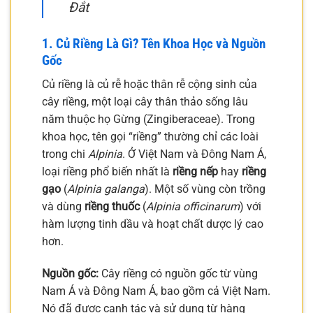
Đắt
1. Củ Riềng Là Gì? Tên Khoa Học và Nguồn
Gốc
Củ riềng là củ rễ hoặc thân rễ cộng sinh của
cây riềng, một loại cây thân thảo sống lâu
năm thuộc họ Gừng (Zingiberaceae). Trong
khoa học, tên gọi “riềng” thường chỉ các loài
trong chi
Alpinia
. Ở Việt Nam và Đông Nam Á,
loại riềng phổ biến nhất là
riềng nếp
hay
riềng
gạo
(
Alpinia galanga
). Một số vùng còn trồng
và dùng
riềng thuốc
(
Alpinia officinarum
) với
hàm lượng tinh dầu và hoạt chất dược lý cao
hơn.
Nguồn gốc:
Cây riềng có nguồn gốc từ vùng
Nam Á và Đông Nam Á, bao gồm cả Việt Nam.
Nó đã được canh tác và sử dụng từ hàng