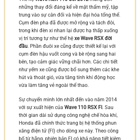
những thay đổi đáng kể về mặt thẩm mỹ, tập
trung vào sự cân đối và hiện đại hóa tổng thể.
Cụm đèn pha đã được mở rộng và tách đôi,
trong khi đèn xi nhan lại được hạ thấp xuống
vị trí tương tự như thế hệ
xe Wave RSX đời
đầu
. Phần đuôi xe cũng được thiết kế lại với
cụm đèn hậu vuốt cong và bè rộng sang hai
bên, tạo cảm giác vững chãi hơn. Các chi tiết
như yếm xe cũng được bổ sung thêm các khe
hút và thoát gió, vừa tăng tính khí động học
vừa làm tăng vẻ ngoài thể thao.
Sự chuyển mình lớn nhất đến vào năm 2014
với sự xuất hiện của
Wave 110 RSX FI
. Sau
thời gian dài sử dụng công nghệ chế hòa khí,
Honda đã chính thức trang bị hệ thống phun
xăng điện tử (FI) cho dòng xe này. Theo công
bố từ hãng, phiên bản FI có khả năng tiết kiệm