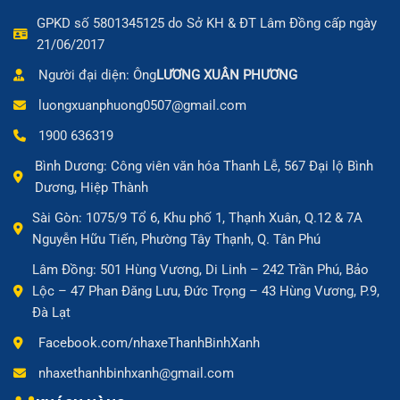
GPKD số 5801345125 do Sở KH & ĐT Lâm Đồng cấp ngày
21/06/2017
Người đại diện: Ông
LƯƠNG XUÂN PHƯƠNG
luongxuanphuong0507@gmail.com
1900 636319
Bình Dương: Công viên văn hóa Thanh Lễ, 567 Đại lộ Bình
Dương, Hiệp Thành
Sài Gòn: 1075/9 Tổ 6, Khu phố 1, Thạnh Xuân, Q.12 & 7A
Nguyễn Hữu Tiến, Phường Tây Thạnh, Q. Tân Phú
Lâm Đồng: 501 Hùng Vương, Di Linh – 242 Trần Phú, Bảo
Lộc – 47 Phan Đăng Lưu, Đức Trọng – 43 Hùng Vương, P.9,
Đà Lạt
Facebook.com/nhaxeThanhBinhXanh
nhaxethanhbinhxanh@gmail.com