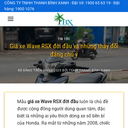
Chuyển
CÔNG TY TNHH THANH BÌNH XANH - Đặt Vé: 1900 63 63 19 - Đặt
hàng: 1900 1076
đến
nội
dung
TIN TỨC
Giá xe Wave RSX đời đầu và những thay đổi
đáng chú ý
ĐÃ ĐĂNG TRÊN
31/12/2025
BỞI
TEAM THANH BÌNH XANH
Mẫu
giá xe Wave RSX đời đầu
luôn là chủ đề
được cộng đồng người dùng quan tâm, đặc
biệt là những ai yêu thích dòng xe số bền bỉ
của Honda. Ra mắt từ những năm 2008, chiếc