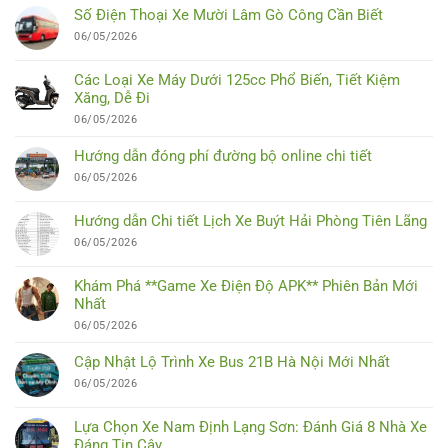
Số Điện Thoại Xe Mười Lâm Gò Công Cần Biết
06/05/2026
Các Loại Xe Máy Dưới 125cc Phổ Biến, Tiết Kiệm
Xăng, Dễ Đi
06/05/2026
Hướng dẫn đóng phí đường bộ online chi tiết
06/05/2026
Hướng dẫn Chi tiết Lịch Xe Buýt Hải Phòng Tiên Lãng
06/05/2026
Khám Phá **Game Xe Điện Độ APK** Phiên Bản Mới
Nhất
06/05/2026
Cập Nhật Lộ Trình Xe Bus 21B Hà Nội Mới Nhất
06/05/2026
Lựa Chọn Xe Nam Định Lạng Sơn: Đánh Giá 8 Nhà Xe
Đáng Tin Cậy