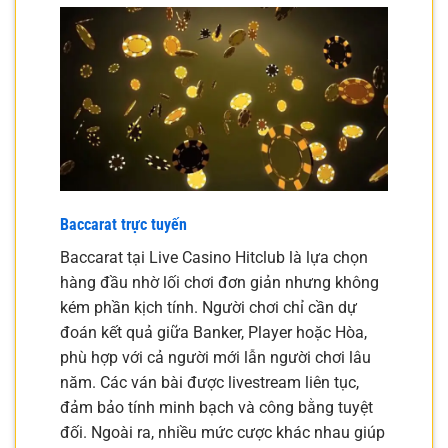
Baccarat trực tuyến
Baccarat tại Live Casino Hitclub là lựa chọn
hàng đầu nhờ lối chơi đơn giản nhưng không
kém phần kịch tính. Người chơi chỉ cần dự
đoán kết quả giữa Banker, Player hoặc Hòa,
phù hợp với cả người mới lẫn người chơi lâu
năm. Các ván bài được livestream liên tục,
đảm bảo tính minh bạch và công bằng tuyệt
đối. Ngoài ra, nhiều mức cược khác nhau giúp