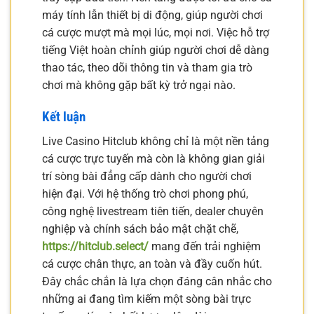
máy tính lẫn thiết bị di động, giúp người chơi
cá cược mượt mà mọi lúc, mọi nơi. Việc hỗ trợ
tiếng Việt hoàn chỉnh giúp người chơi dễ dàng
thao tác, theo dõi thông tin và tham gia trò
chơi mà không gặp bất kỳ trở ngại nào.
Kết luận
Live Casino Hitclub không chỉ là một nền tảng
cá cược trực tuyến mà còn là không gian giải
trí sòng bài đẳng cấp dành cho người chơi
hiện đại. Với hệ thống trò chơi phong phú,
công nghệ livestream tiên tiến, dealer chuyên
nghiệp và chính sách bảo mật chặt chẽ,
https://hitclub.select/
mang đến trải nghiệm
cá cược chân thực, an toàn và đầy cuốn hút.
Đây chắc chắn là lựa chọn đáng cân nhắc cho
những ai đang tìm kiếm một sòng bài trực