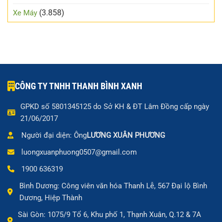
(3.858)
Xe Máy
CÔNG TY TNHH THANH BÌNH XANH
GPKD số 5801345125 do Sở KH & ĐT Lâm Đồng cấp ngày
21/06/2017
Người đại diện: Ông
LƯƠNG XUÂN PHƯƠNG
luongxuanphuong0507@gmail.com
1900 636319
Bình Dương: Công viên văn hóa Thanh Lễ, 567 Đại lộ Bình
Dương, Hiệp Thành
Sài Gòn: 1075/9 Tổ 6, Khu phố 1, Thạnh Xuân, Q.12 & 7A