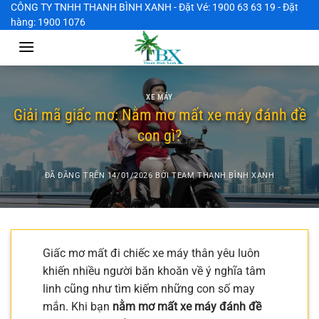
Chuyển
CÔNG TY TNHH THANH BÌNH XANH - Đặt Vé: 1900 63 63 19 - Đặt
hàng: 1900 1076
đến
nội
dung
XE MÁY
Giải mã giấc mơ: Nằm mơ mất xe máy đánh đề
con gì?
ĐÃ ĐĂNG TRÊN
14/01/2026
BỞI
TEAM THANH BÌNH XANH
Giấc mơ mất đi chiếc xe máy thân yêu luôn
khiến nhiều người băn khoăn về ý nghĩa tâm
linh cũng như tìm kiếm những con số may
mắn. Khi bạn
nằm mơ mất xe máy đánh đề