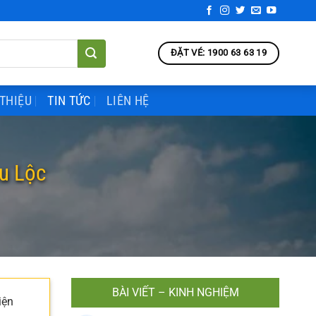
ĐẶT VÉ: 1900 63 63 19
 THIỆU
TIN TỨC
LIÊN HỆ
u Lộc
BÀI VIẾT – KINH NGHIỆM
iện