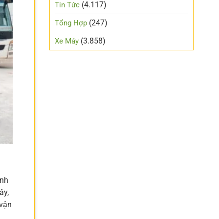
(4.117)
Tin Tức
(247)
Tổng Hợp
(3.858)
Xe Máy
ính
ây,
 vận