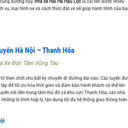
ên cung đường này,
nhà xe Hải Hà Hậu Lộc
là cái tên được nhiều
ch vụ, loại hình xe và cách thức đặt vé sẽ giúp hành trình của b
Tuyến Hà Nội – Thanh Hóa
hà Xe Đức Tâm Vũng Tàu
u tố then chốt cho bất kỳ chuyến đi đường dài nào. Các tuyến đ
lập để tối ưu hóa thời gian và đảm bảo hành khách có thể lên
 tuyến nối liền trung tâm thủ đô và khu vực Thanh Hóa, các nhà
những lộ trình hợp lý, tận dụng tối đa hệ thống giao thông hiện
ội