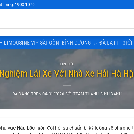
t hàng: 1900 1076
– LIMOUSINE VIP SÀI GÒN, BÌNH DƯƠNG ↔ ĐÀ LẠT
GIỚI
TIN TỨC
 Nghiệm Lái Xe Với Nhà Xe Hải Hà Hậ
ĐÃ ĐĂNG TRÊN
04/01/2026
BỞI
TEAM THANH BÌNH XANH
 khu vực
Hậu Lộc
, luôn đòi hỏi sự chuẩn bị kỹ lưỡng về phương t