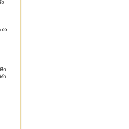
ếp
c
n có
tiền
iển