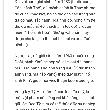
Đối với nam giới sinh năm 1983 (thuộc cung
Cấn, hành Thổ), dù mệnh chính là Thủy nhưng
do cung khác biệt, họ có thể đeo các trang sức
đá có màu sắc hành Hỏa như đỏ, hồng, tím (ví
dụ: đá mắt hổ đỏ, thạch anh tóc đỏ) vì quan
niệm “Thổ sinh Hỏa”. Những vật phẩm này
được cho là giúp thu hút tiền tài và xua đuổi
bệnh tật.
Ngược lại, nữ giới sinh năm 1983 (thuộc cung
Đoài, hành Kim) sẽ hợp với các loại đá mang
màu sắc hành Thổ như vàng nâu (ví dụ: thạch
anh vàng, mã não vàng) theo quy luật “Thổ
sinh Kim”, giúp mọi việc thuận buồm xuôi gió.
Vòng tay Tỳ Hưu, làm từ các loại đá quý, là
một vật phẩm nổi tiếng với khả năng chiêu tài
giữ lộc. Đeo Tỳ Hưu có thể thúc đẩy sự nghiệp