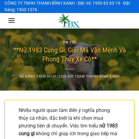
Chuyển
CÔNG TY TNHH THANH BÌNH XANH - Đặt Vé: 1900 63 63 19 - Đặt
hàng: 1900 1076
đến
nội
dung
TIN TỨC
**Nữ 1983 Cung Gì: Giải Mã Vận Mệnh Và
Phong Thủy Xe Cộ**
ĐÃ ĐĂNG TRÊN
09/01/2026
BỞI
TEAM THANH BÌNH XANH
Nhiều người quan tâm đến ý nghĩa phong
thủy cá nhân, đặc biệt là khi chọn mua
phương tiện di chuyển. Việc tìm hiểu
nữ 1983
cung gì
không chỉ giúp ích trong giao tiếp mà