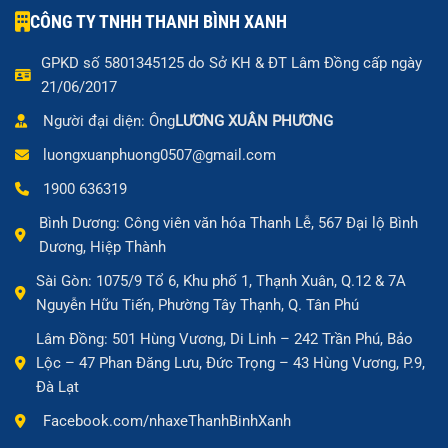
CÔNG TY TNHH THANH BÌNH XANH
GPKD số 5801345125 do Sở KH & ĐT Lâm Đồng cấp ngày
21/06/2017
Người đại diện: Ông
LƯƠNG XUÂN PHƯƠNG
luongxuanphuong0507@gmail.com
1900 636319
Bình Dương: Công viên văn hóa Thanh Lễ, 567 Đại lộ Bình
Dương, Hiệp Thành
Sài Gòn: 1075/9 Tổ 6, Khu phố 1, Thạnh Xuân, Q.12 & 7A
Nguyễn Hữu Tiến, Phường Tây Thạnh, Q. Tân Phú
Lâm Đồng: 501 Hùng Vương, Di Linh – 242 Trần Phú, Bảo
Lộc – 47 Phan Đăng Lưu, Đức Trọng – 43 Hùng Vương, P.9,
Đà Lạt
Facebook.com/nhaxeThanhBinhXanh