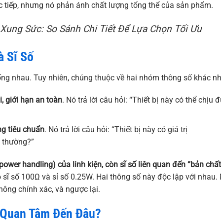
trực tiếp, nhưng nó phản ánh chất lượng tổng thể của sản phẩm.
Xung Sức: So Sánh Chi Tiết Để Lựa Chọn Tối Ưu
à Sĩ Số
iống nhau. Tuy nhiên, chúng thuộc về hai nhóm thông số khác n
i, giới hạn an toàn
. Nó trả lời câu hỏi: “Thiết bị này có thể chịu 
ng tiêu chuẩn
. Nó trả lời câu hỏi: “Thiết bị này có giá trị
h thường?”
power handling) của linh kiện, còn sĩ số liên quan đến “bản chất
 sĩ số 100Ω và sỉ số 0.25W. Hai thông số này độc lập với nhau.
 không chính xác, và ngược lại.
 Quan Tâm Đến Đâu?