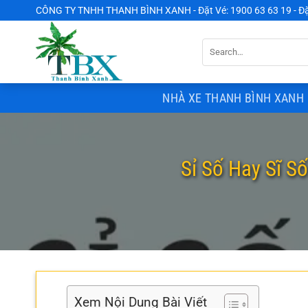
Chuyển
CÔNG TY TNHH THANH BÌNH XANH - Đặt Vé: 1900 63 63 19 - Đặ
đến
nội
dung
NHÀ XE THANH BÌNH XANH 
Sỉ Số Hay Sĩ S
Xem Nội Dung Bài Viết