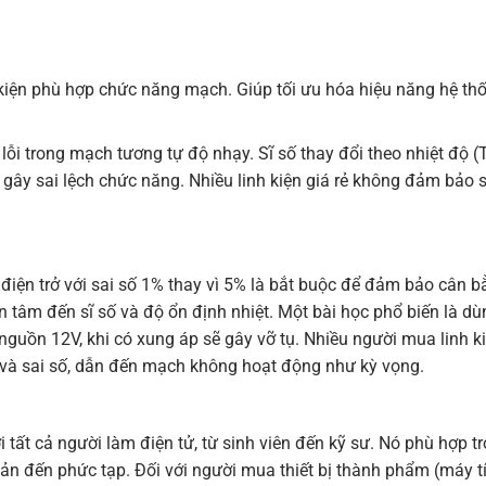
kiện phù hợp chức năng mạch. Giúp tối ưu hóa hiệu năng hệ th
 lỗi trong mạch tương tự độ nhạy. Sĩ số thay đổi theo nhiệt độ (
 gây sai lệch chức năng. Nhiều linh kiện giá rẻ không đảm bảo s
điện trở với sai số 1% thay vì 5% là bắt buộc để đảm bảo cân 
 tâm đến sĩ số và độ ổn định nhiệt. Một bài học phổ biến là dù
 nguồn 12V, khi có xung áp sẽ gây vỡ tụ. Nhiều người mua linh k
số và sai số, dẫn đến mạch không hoạt động như kỳ vọng.
ới tất cả người làm điện tử, từ sinh viên đến kỹ sư. Nó phù hợp t
iản đến phức tạp. Đối với người mua thiết bị thành phẩm (máy t