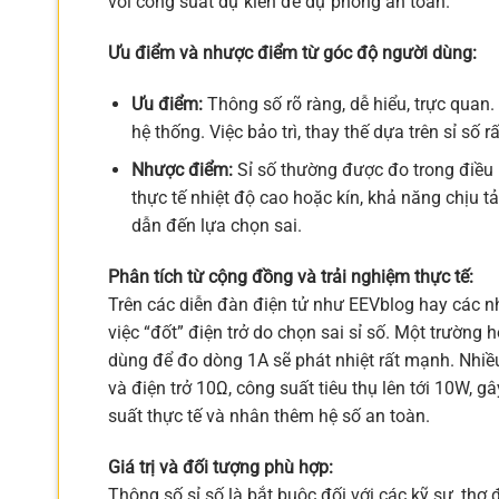
với công suất dự kiến để dự phòng an toàn.
Ưu điểm và nhược điểm từ góc độ người dùng:
Ưu điểm:
Thông số rõ ràng, dễ hiểu, trực qua
hệ thống. Việc bảo trì, thay thế dựa trên sỉ số r
Nhược điểm:
Sỉ số thường được đo trong điều k
thực tế nhiệt độ cao hoặc kín, khả năng chịu t
dẫn đến lựa chọn sai.
Phân tích từ cộng đồng và trải nghiệm thực tế:
Trên các diễn đàn điện tử như EEVblog hay các n
việc “đốt” điện trở do chọn sai sỉ số. Một trườn
dùng để đo dòng 1A sẽ phát nhiệt rất mạnh. Nhiề
và điện trở 10Ω, công suất tiêu thụ lên tới 10W, 
suất thực tế và nhân thêm hệ số an toàn.
Giá trị và đối tượng phù hợp:
Thông số sỉ số là bắt buộc đối với các kỹ sư, thợ