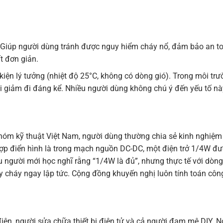
n. Giúp người dùng tránh được nguy hiểm cháy nổ, đảm bảo an t
ất đơn giản.
iện lý tưởng (nhiệt độ 25°C, không có dòng gió). Trong môi tr
ải giảm đi đáng kể. Nhiều người dùng không chú ý đến yếu tố nà
hóm kỹ thuật Việt Nam, người dùng thường chia sẻ kinh nghiệm
g hợp điển hình là trong mạch nguồn DC-DC, một điện trở 1/4W đ
u người mới học nghĩ rằng “1/4W là đủ”, nhưng thực tế với dòn
gây cháy ngay lập tức. Cộng đồng khuyến nghị luôn tính toán côn
 điện, người sửa chữa thiết bị điện tử và cả người đam mê DIY. N