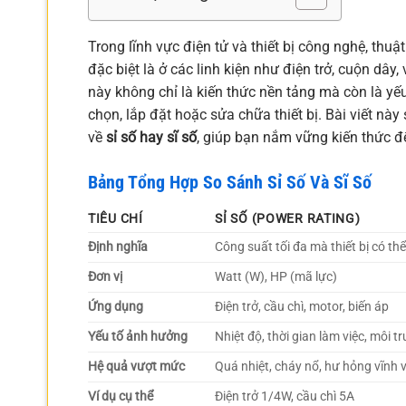
Trong lĩnh vực điện tử và thiết bị công nghệ, thuậ
đặc biệt là ở các linh kiện như điện trở, cuộn dây
này không chỉ là kiến thức nền tảng mà còn là yếu
chọn, lắp đặt hoặc sửa chữa thiết bị. Bài viết này 
về
sỉ số hay sĩ số
, giúp bạn nắm vững kiến thức đ
Bảng Tổng Hợp So Sánh Sỉ Số Và Sĩ Số
TIÊU CHÍ
SỈ SỐ (POWER RATING)
Định nghĩa
Công suất tối đa mà thiết bị có th
Đơn vị
Watt (W), HP (mã lực)
Ứng dụng
Điện trở, cầu chì, motor, biến áp
Yếu tố ảnh hưởng
Nhiệt độ, thời gian làm việc, môi t
Hệ quả vượt mức
Quá nhiệt, cháy nổ, hư hỏng vĩnh 
Ví dụ cụ thể
Điện trở 1/4W, cầu chì 5A