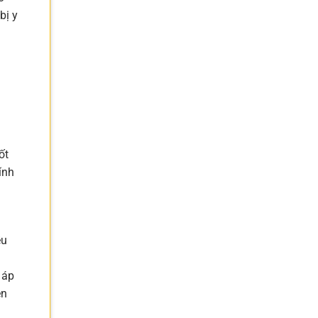
bị y
ốt
ính
ều
 áp
ện