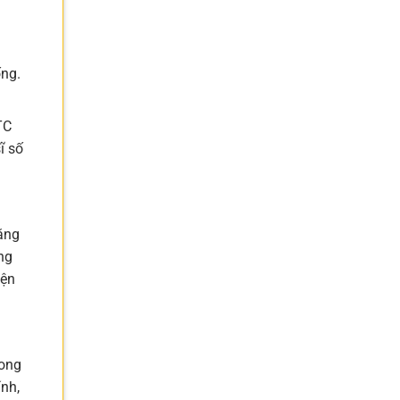
ống.
TC
ĩ số
bằng
ng
iện
rong
ính,