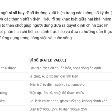
t ngữ
sỉ số hay sĩ số
thường xuất hiện trong các thông số kỹ thuậ
, và các thành phần điện. Hiểu rõ sự khác biệt giữa hai khái niệm
 tố then chốt giúp người dùng đưa ra quyết định chính xác khi 
sẽ phân tích chi tiết, so sánh trực tiếp và đưa ra hướng dẫn thực
ể ứng dụng trong công việc và cuộc sống.
SĨ SỐ (RATED VALUE)
ể chịu được
Giá trị được tiêu chuẩn hóa, hoạt động ổn định
Ω (Ωm), A, V, Hz tùy loại linh kiện
Điện trở, tụ điện, cuộn dây, transistor
rường
Điện áp, tần số, nhiệt độ tham chiếu
viễn
Sai lệch chức năng, giảm tuổi thọ, không chính xác
Điện trở 100Ω ±5%, tụ điện 100µF 25V