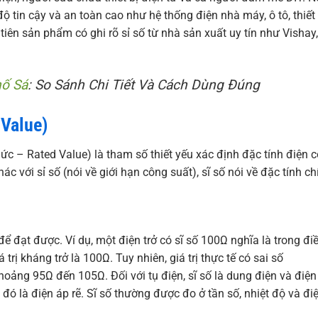
 tin cậy và an toàn cao như hệ thống điện nhà máy, ô tô, thiết 
tiên sản phẩm có ghi rõ sỉ số từ nhà sản xuất uy tín như Vishay,
hố Sá
: So Sánh Chi Tiết Và Cách Dùng Đúng
 Value)
mức – Rated Value) là tham số thiết yếu xác định đặc tính điện c
hác với sỉ số (nói về giới hạn công suất), sĩ số nói về đặc tính ch
ế để đạt được. Ví dụ, một điện trở có sĩ số 100Ω nghĩa là trong đi
trị kháng trở là 100Ω. Tuy nhiên, giá trị thực tế có sai số
 khoảng 95Ω đến 105Ω. Đối với tụ điện, sĩ số là dung điện và điện
 đó là điện áp rẽ. Sĩ số thường được đo ở tần số, nhiệt độ và đi