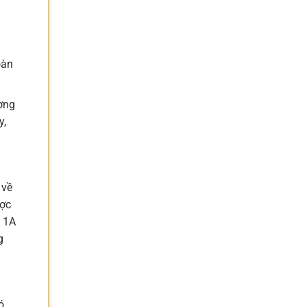
oàn
ường
y,
 về
ược
g 1A
g
ó