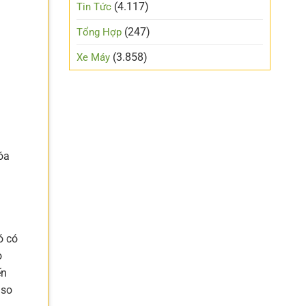
(4.117)
Tin Tức
(247)
Tổng Hợp
(3.858)
Xe Máy
óa
ó có
o
ến
 so