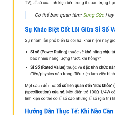
TV), sĩ số của linh kiện bên trong ít quan trọng 
Có thể bạn quan tâm:
Sung Sức
Hay 
Sự Khác Biệt Cốt Lõi Giữa Sỉ Số V
Sự nhầm lẫn phổ biến là coi hai khái niệm này g
Sỉ số (Power Rating)
thuộc về
khả năng chịu tả
bao nhiêu năng lượng trước khi hỏng?”
Sĩ Số (Rated Value)
thuộc về
đặc tính chức nă
điện/physics nào trong điều kiện làm việc bìn
Một cách dễ nhớ:
Sỉ số liên quan đến “sức khỏe” (
(specification) của nó
. Một điện trở 100Ω 1/4W có
linh kiện có thể có sĩ số cao nhưng sĩ số (giá trị)
Hướng Dẫn Thực Tế: Khi Nào Cần