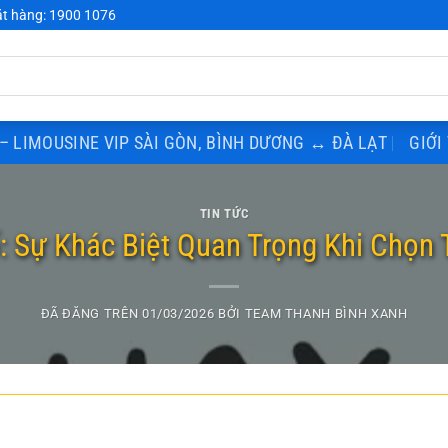
t hàng: 1900 1076
– LIMOUSINE VIP SÀI GÒN, BÌNH DƯƠNG ↔ ĐÀ LẠT
GIỚI
TIN TỨC
ố: Sự Khác Biệt Quan Trọng Khi Chọn T
ĐÃ ĐĂNG TRÊN
01/03/2026
BỞI
TEAM THANH BÌNH XANH