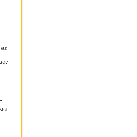
hau:
được
”
 Một