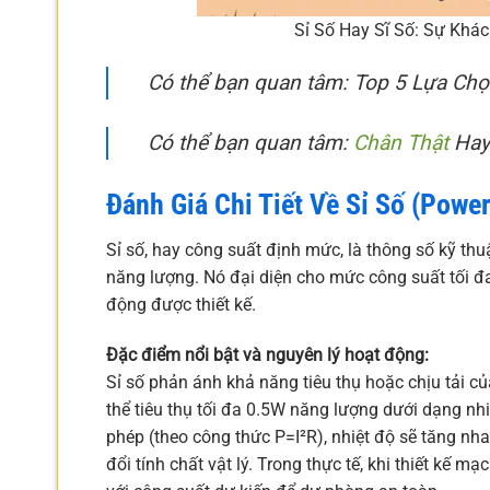
Sỉ Số Hay Sĩ Số: Sự Khác
Có thể bạn quan tâm: Top 5 Lựa Ch
Có thể bạn quan tâm:
Chân Thật
Hay 
Đánh Giá Chi Tiết Về Sỉ Số (Power
Sỉ số, hay công suất định mức, là thông số kỹ thu
năng lượng. Nó đại diện cho mức công suất tối đa 
động được thiết kế.
Đặc điểm nổi bật và nguyên lý hoạt động:
Sỉ số phản ánh khả năng tiêu thụ hoặc chịu tải củ
thể tiêu thụ tối đa 0.5W năng lượng dưới dạng n
phép (theo công thức P=I²R), nhiệt độ sẽ tăng n
đổi tính chất vật lý. Trong thực tế, khi thiết kế m