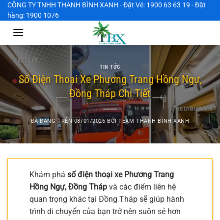
Chuyển
CÔNG TY TNHH THANH BÌNH XANH - Đặt Vé: 1900 63 63 19 - Đặt
hàng: 1900 1076
đến
nội
dung
TIN TỨC
Số Điện Thoại Xe Phương Trang Hồng Ngự,
Đồng Tháp Chi Tiết
ĐÃ ĐĂNG TRÊN
08/01/2026
BỞI
TEAM THANH BÌNH XANH
Khám phá
số điện thoại xe Phương Trang
Hồng Ngự, Đồng Tháp
và các điểm liên hệ
quan trọng khác tại Đồng Tháp sẽ giúp hành
trình di chuyển của bạn trở nên suôn sẻ hơn