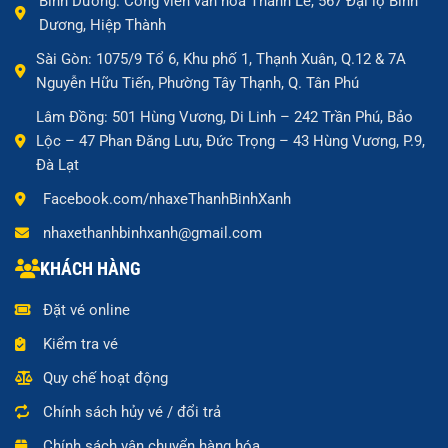
Bình Dương: Công viên văn hóa Thanh Lễ, 567 Đại lộ Bình
Dương, Hiệp Thành
Sài Gòn: 1075/9 Tổ 6, Khu phố 1, Thạnh Xuân, Q.12 & 7A
Nguyễn Hữu Tiến, Phường Tây Thạnh, Q. Tân Phú
Lâm Đồng: 501 Hùng Vương, Di Linh – 242 Trần Phú, Bảo
Lộc – 47 Phan Đăng Lưu, Đức Trọng – 43 Hùng Vương, P.9,
Đà Lạt
Facebook.com/nhaxeThanhBinhXanh
nhaxethanhbinhxanh@gmail.com
KHÁCH HÀNG
Đặt vé online
Kiểm tra vé
Quy chế hoạt động
Chính sách hủy vé / đổi trả
Chính sách vận chuyển hàng hóa