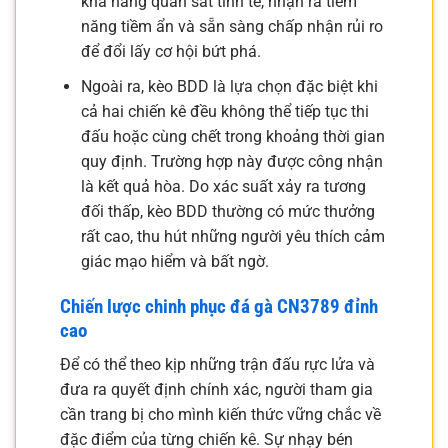
khả năng quan sát tinh tế, nhận ra tiềm
năng tiềm ẩn và sẵn sàng chấp nhận rủi ro
để đổi lấy cơ hội bứt phá.
Ngoài ra, kèo BDD là lựa chọn đặc biệt khi
cả hai chiến kê đều không thể tiếp tục thi
đấu hoặc cùng chết trong khoảng thời gian
quy định. Trường hợp này được công nhận
là kết quả hòa. Do xác suất xảy ra tương
đối thấp, kèo BDD thường có mức thưởng
rất cao, thu hút những người yêu thích cảm
giác mạo hiểm và bất ngờ.
Chiến lược chinh phục đá gà CN3789 đỉnh
cao
Để có thể theo kịp những trận đấu rực lửa và
đưa ra quyết định chính xác, người tham gia
cần trang bị cho mình kiến thức vững chắc về
đặc điểm của từng chiến kê. Sự nhạy bén