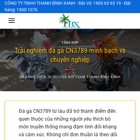
Chuyển
CÔNG TY TNHH THANH BÌNH XANH - Đặt Vé: 1900 63 63 19 - Đặt
hàng: 1900 1076
đến
nội
dung
TỔNG HỢP
Trải nghiệm đá gà CN3789 minh bạch và
chuyên nghiệp
ĐÃ ĐĂNG TRÊN
19/01/2026
BỞI
TEAM THANH BÌNH XANH
Đá gà CN3789 từ lâu đã trở thành điểm đến
quen thuộc của những người yêu thích bộ
môn truyền thống mang đậm tính đối kháng
và cảm xúc. Không chỉ đơn thuần là theo dõi