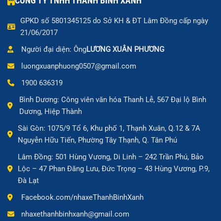
CÔNG TY TNHH THANH BÌNH XANH
GPKD số 5801345125 do Sở KH & ĐT Lâm Đồng cấp ngày
21/06/2017
Người đại diện: Ông
LƯƠNG XUÂN PHƯƠNG
luongxuanphuong0507@gmail.com
1900 636319
Bình Dương: Công viên văn hóa Thanh Lễ, 567 Đại lộ Bình
Dương, Hiệp Thành
Sài Gòn: 1075/9 Tổ 6, Khu phố 1, Thạnh Xuân, Q.12 & 7A
Nguyễn Hữu Tiến, Phường Tây Thạnh, Q. Tân Phú
Lâm Đồng: 501 Hùng Vương, Di Linh – 242 Trần Phú, Bảo
Lộc – 47 Phan Đăng Lưu, Đức Trọng – 43 Hùng Vương, P.9,
Đà Lạt
Facebook.com/nhaxeThanhBinhXanh
nhaxethanhbinhxanh@gmail.com