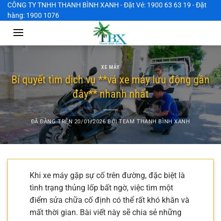
Chuyển
CÔNG TY TNHH THANH BÌNH XANH - Đặt Vé: 1900 63 63 19 - Đặt
hàng: 1900 1076
đến
nội
dung
XE MÁY
Bí quyết tìm dịch vụ **vá xe máy lưu động gần
đây** nhanh nhất
ĐÃ ĐĂNG TRÊN
20/01/2026
BỞI
TEAM THANH BÌNH XANH
Khi xe máy gặp sự cố trên đường, đặc biệt là
tình trạng thủng lốp bất ngờ, việc tìm một
điểm sửa chữa cố định có thể rất khó khăn và
mất thời gian. Bài viết này sẽ chia sẻ những