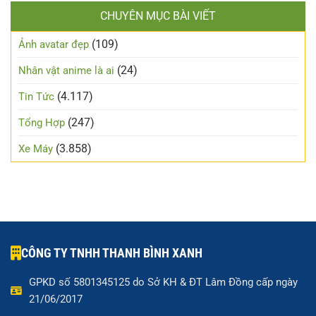
CHUYÊN MỤC BÀI VIẾT
(109)
Ảnh avatar đẹp
(24)
Nhân vật anime là ai
(4.117)
Tin Tức
(247)
Tổng Hợp
(3.858)
Xe Máy
CÔNG TY TNHH THANH BÌNH XANH
GPKD số 5801345125 do Sở KH & ĐT Lâm Đồng cấp ngày
21/06/2017