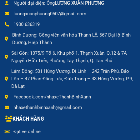
Người đại diện: Ông
LƯƠNG XUÂN PHƯƠNG
luongxuanphuong0507@gmail.com
1900 636319
Bình Dương: Công viên văn hóa Thanh Lễ, 567 Đại lộ Bình
Dương, Hiệp Thành
Sài Gòn: 1075/9 Tổ 6, Khu phố 1, Thạnh Xuân, Q.12 & 7A
Nguyễn Hữu Tiến, Phường Tây Thạnh, Q. Tân Phú
Lâm Đồng: 501 Hùng Vương, Di Linh – 242 Trần Phú, Bảo
Lộc – 47 Phan Đăng Lưu, Đức Trọng – 43 Hùng Vương, P.9,
Đà Lạt
Facebook.com/nhaxeThanhBinhXanh
nhaxethanhbinhxanh@gmail.com
KHÁCH HÀNG
Đặt vé online