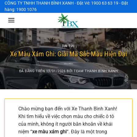
Chuyển
CÔNG TY TNHH THANH BÌNH XANH - Đặt Vé: 1900 63 63 19 - Đặt
hàng: 1900 1076
đến
nội
dung
TIN TỨC
Xe Màu Xám Ghi: Giải Mã Sắc Màu Hiện Đại
ĐÃ ĐĂNG TRÊN
13/01/2026
BỞI
TEAM THANH BÌNH XANH
Chào mừng bạn đến với Xe Thanh Bình Xanh!
Khi tìm hiểu về việc chọn màu cho chiếc ô tô
của mình, không ít người băn khoăn về khái
niệm “
xe màu xám ghi
“. Đây là một trong