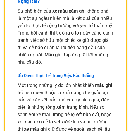
Rộng Rãi?
Sự phổ biến của
xe màu xám ghi
không phải
là một sự ngẫu nhiên mà là kết quả của nhiều
yếu tố thực tế cộng hưởng với yếu tố thẩm mỹ.
Trong bối cảnh thị trường ô tô ngày càng cạnh
tranh, việc sở hữu một chiếc xe giữ được giá
trị và dễ bảo quản là ưu tiên hàng đầu của
nhiều người.
Màu ghi
đáp ứng rất tốt những
nhu cầu đó.
Ưu Điểm Thực Tế Trong Việc Bảo Dưỡng
Một trong những lý do lớn nhất khiến
màu ghi
trở nên quen thuộc là khả năng che giấu bụi
bẩn và các vết bẩn nhỏ cực kỳ hiệu quả, đặc
biệt là những tông
xám trung bình
. Nếu so
sánh với xe màu trắng dễ lộ vết bùn đất, hoặc
xe màu đen dễ lộ vết xước li ti và bụi đường,
thì
xe màu ghi
giữ được vẻ ngoài sạch sẽ lâu