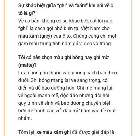
Sự khác biệt giữa “ghi” và “xám” khi nói về ô
tô là gì?
Về cơ bản, không có sự khác biệt cốt lõi nào;
“
ghi
” là cách gọi phổ biến tại Việt Nam cho
màu xám
(grey) của ô tô. Chúng cùng chỉ một
gam màu trung tính nằm giữa đen và trắng.
Tôi có nên chọn màu ghi bóng hay ghi mờ
(matte)?
Lựa chọn phụ thuộc vào phong cách bạn theo
đuổi. Ghi bóng mang lại vẻ sang trọng, cổ
điển và dễ bảo dưỡng hơn. Ghi mờ mang lại
vẻ ngoài mạnh mẽ, độc đáo nhưng đòi hỏi
quy trình vệ sinh và bảo dưỡng chuyên biệt
hơn để tránh các vết dầu mỡ bám vào bề mặt
nhám.
Tóm lại,
xe màu xám ghi
đã được giải đáp là