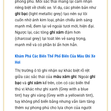
phong phú. Mỗi sắc thái mang lại cảm nhận
riêng biệt về chiếc xe. Ví dụ, các phiên bản như
ghi bạc
(light metallic grey) tạo nên sự lôi
cuốn nhờ ánh kim loại, phản chiếu ánh sáng
mạnh mẽ, đem lại vẻ ngoài tươi mới, hiện đại.
Ngược lại, các tông
ghi xám
đậm hơn
(charcoal grey) lại toát lên vẻ sang trọng,
mạnh mẽ và có phần bí ẩn hơn hẳn.
Khám Phá Các Biến Thể Phổ Biến Của Màu Ghi Xe
Hơi
Thị trường ô tô ghi nhận sự khác biệt rõ rệt
giữa các sắc thái của
màu xám ghi
. Ngoài
ghi
bạc
và
ghi xám
kể trên, còn có các biến thể
thú vị khác như ghi xanh (Grey with a blue
tint) hay ghi vàng (Grey with a yellowish tint),
tuy không phổ biến bằng nhưng vẫn làm tăng
thêm sự phong phú cho lựa chọn của người