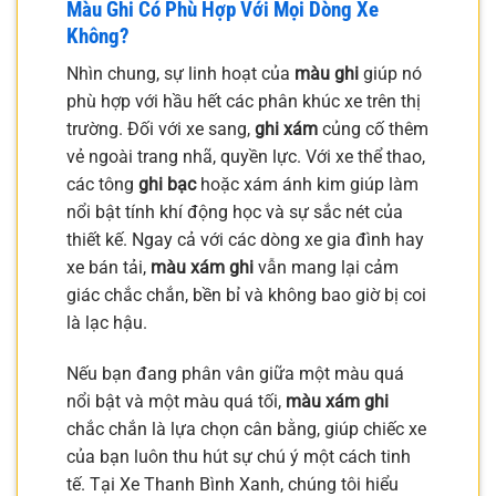
Màu Ghi Có Phù Hợp Với Mọi Dòng Xe
Không?
Nhìn chung, sự linh hoạt của
màu ghi
giúp nó
phù hợp với hầu hết các phân khúc xe trên thị
trường. Đối với xe sang,
ghi xám
củng cố thêm
vẻ ngoài trang nhã, quyền lực. Với xe thể thao,
các tông
ghi bạc
hoặc xám ánh kim giúp làm
nổi bật tính khí động học và sự sắc nét của
thiết kế. Ngay cả với các dòng xe gia đình hay
xe bán tải,
màu xám ghi
vẫn mang lại cảm
giác chắc chắn, bền bỉ và không bao giờ bị coi
là lạc hậu.
Nếu bạn đang phân vân giữa một màu quá
nổi bật và một màu quá tối,
màu xám ghi
chắc chắn là lựa chọn cân bằng, giúp chiếc xe
của bạn luôn thu hút sự chú ý một cách tinh
tế. Tại Xe Thanh Bình Xanh, chúng tôi hiểu