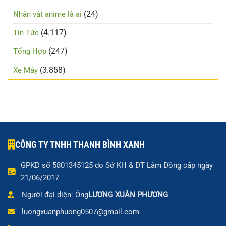
(24)
Nhân vật anime là ai
(4.117)
Tin Tức
(247)
Tổng Hợp
(3.858)
Xe Máy
CÔNG TY TNHH THANH BÌNH XANH
GPKD số 5801345125 do Sở KH & ĐT Lâm Đồng cấp ngày
21/06/2017
Người đại diện: Ông
LƯƠNG XUÂN PHƯƠNG
luongxuanphuong0507@gmail.com