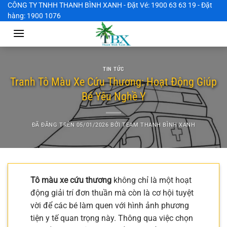
Chuyển
CÔNG TY TNHH THANH BÌNH XANH - Đặt Vé: 1900 63 63 19 - Đặt
hàng: 1900 1076
đến
nội
dung
TIN TỨC
Tranh Tô Màu Xe Cứu Thương: Hoạt Động Giúp
Bé Yêu Nghề Y
ĐÃ ĐĂNG TRÊN
05/01/2026
BỞI
TEAM THANH BÌNH XANH
Tô màu xe cứu thương
không chỉ là một hoạt
động giải trí đơn thuần mà còn là cơ hội tuyệt
vời để các bé làm quen với hình ảnh phương
tiện y tế quan trọng này. Thông qua việc chọn