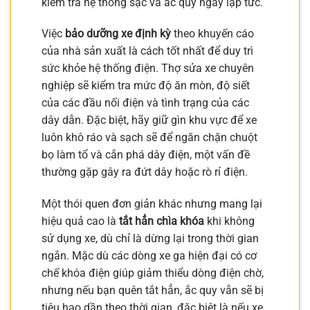
kiểm tra hệ thống sạc và ắc quy ngay lập tức.
Việc
bảo dưỡng xe định kỳ
theo khuyến cáo
của nhà sản xuất là cách tốt nhất để duy trì
sức khỏe hệ thống điện. Thợ sửa xe chuyên
nghiệp sẽ kiểm tra mức độ ăn mòn, độ siết
của các đầu nối điện và tình trạng của các
dây dẫn. Đặc biệt, hãy giữ gìn khu vực để xe
luôn khô ráo và sạch sẽ để ngăn chặn chuột
bọ làm tổ và cắn phá dây điện, một vấn đề
thường gặp gây ra đứt dây hoặc rò rỉ điện.
Một thói quen đơn giản khác nhưng mang lại
hiệu quả cao là
tắt hẳn chìa khóa
khi không
sử dụng xe, dù chỉ là dừng lại trong thời gian
ngắn. Mặc dù các dòng xe ga hiện đại có cơ
chế khóa điện giúp giảm thiểu dòng điện chờ,
nhưng nếu bạn quên tắt hẳn, ắc quy vẫn sẽ bị
tiêu hao dần theo thời gian, đặc biệt là nếu xe