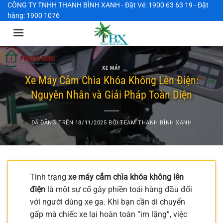
Chuyển
CÔNG TY TNHH THANH BÌNH XANH - Đặt Vé: 1900 63 63 19 - Đặt
hàng: 1900 1076
đến
nội
dung
XE MÁY
Xe Máy Cắm Chìa Khóa Không Lên Điện:
Nguyên Nhân và Giải Pháp Toàn Diện
ĐÃ ĐĂNG TRÊN
18/11/2025
BỞI
TEAM THANH BÌNH XANH
Tình trạng
xe máy cắm chìa khóa không lên
điện
là một sự cố gây phiền toái hàng đầu đối
với người dùng xe ga. Khi bạn cần di chuyển
gấp mà chiếc xe lại hoàn toàn “im lặng”, việc