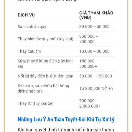
GIÁ THAM KHẢO
DỊCH VỤ
(VNĐ)
Sạc bình ắc quy
30.000 – 50.000
350.000 –
Thay bình ắc quy mới (tùy loại)
700.000
Thay cầu chì
10.000 – 30.000
Sửa/thay ổ khóa điện (tùy loại
150.000 –
xe)
500.000+
Nối lại dây điện bị đứt đơn giản
50.000 – 150.000
Kiểm tra, sửa chữa hệ thống
Từ 200.000 trở lên
điện phức tạp
700.000 –
Thay IC (tùy loại xe)
2.000.000+
Những Lưu Ý An Toàn Tuyệt Đối Khi Tự Xử Lý
Khi bạn quyết định tự mình kiểm tra các thành