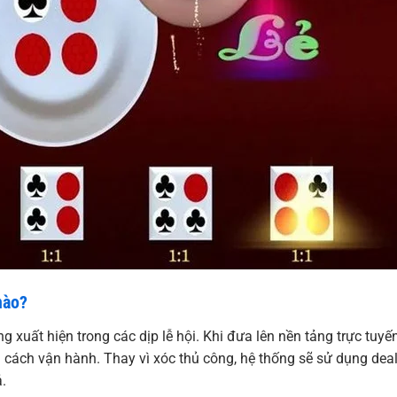
nào?
g xuất hiện trong các dịp lễ hội. Khi đưa lên nền tảng trực tuyến
ổi cách vận hành. Thay vì xóc thủ công, hệ thống sẽ sử dụng deal
.