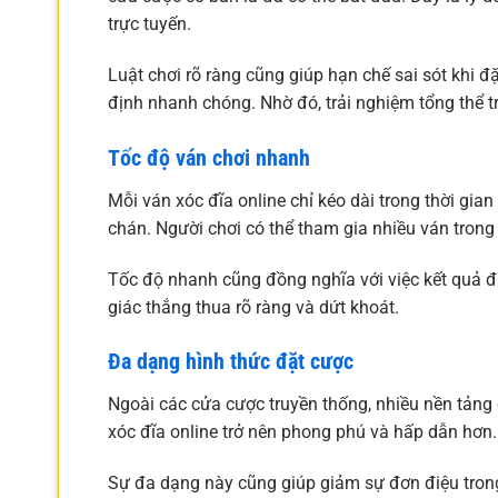
trực tuyến.
Luật chơi rõ ràng cũng giúp hạn chế sai sót khi 
định nhanh chóng. Nhờ đó, trải nghiệm tổng thể t
Tốc độ ván chơi nhanh
Mỗi ván xóc đĩa online chỉ kéo dài trong thời gia
chán. Người chơi có thể tham gia nhiều ván trong
Tốc độ nhanh cũng đồng nghĩa với việc kết quả đ
giác thắng thua rõ ràng và dứt khoát.
Đa dạng hình thức đặt cược
Ngoài các cửa cược truyền thống, nhiều nền tảng 
xóc đĩa online trở nên phong phú và hấp dẫn hơn.
Sự đa dạng này cũng giúp giảm sự đơn điệu tron