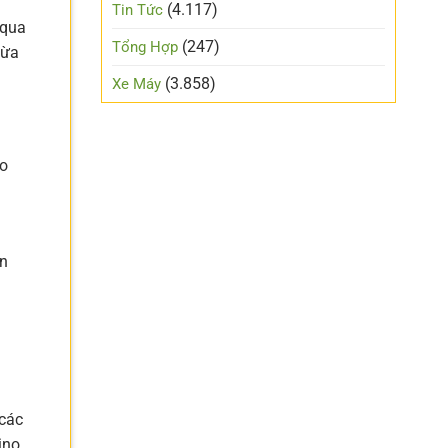
(4.117)
Tin Tức
 qua
(247)
Tổng Hợp
vừa
(3.858)
Xe Máy
ào
án
 các
ino